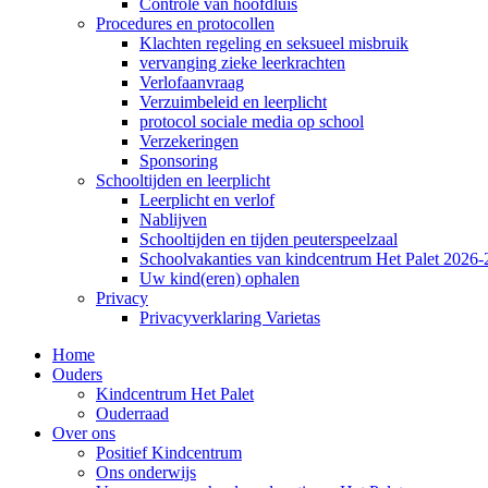
Controle van hoofdluis
Procedures en protocollen
Klachten regeling en seksueel misbruik
vervanging zieke leerkrachten
Verlofaanvraag
Verzuimbeleid en leerplicht
protocol sociale media op school
Verzekeringen
Sponsoring
Schooltijden en leerplicht
Leerplicht en verlof
Nablijven
Schooltijden en tijden peuterspeelzaal
Schoolvakanties van kindcentrum Het Palet 2026
Uw kind(eren) ophalen
Privacy
Privacyverklaring Varietas
Home
Ouders
Kindcentrum Het Palet
Ouderraad
Over ons
Positief Kindcentrum
Ons onderwijs