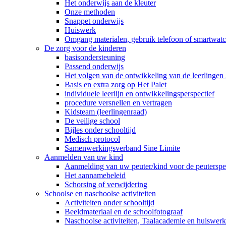
Het onderwijs aan de kleuter
Onze methoden
Snappet onderwijs
Huiswerk
Omgang materialen, gebruik telefoon of smartwatch
De zorg voor de kinderen
basisondersteuning
Passend onderwijs
Het volgen van de ontwikkeling van de leerlingen 
Basis en extra zorg op Het Palet
individuele leerlijn en ontwikkelingsperspectief
procedure versnellen en vertragen
Kidsteam (leerlingenraad)
De veilige school
Bijles onder schooltijd
Medisch protocol
Samenwerkingsverband Sine Limite
Aanmelden van uw kind
Aanmelding van uw peuter/kind voor de peuterspee
Het aannamebeleid
Schorsing of verwijdering
Schoolse en naschoolse activiteiten
Activiteiten onder schooltijd
Beeldmateriaal en de schoolfotograaf
Naschoolse activiteiten, Taalacademie en huiswer