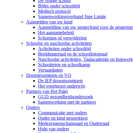
De veilige school
Bijles onder schooltijd
Medisch protocol
Samenwerkingsverband Sine Limite
Aanmelden van uw kind
Aanmelding van uw peuter/kind voor de peuterspee
Het aannamebeleid
Schorsing of verwijdering
Schoolse en naschoolse activiteiten
Activiteiten onder schooltijd
Beeldmateriaal en de schoolfotograaf
Naschoolse activiteiten, Taalacademie en huiswer
Schoolreisje en schoolkamp
Verjaardagen
Doorstroomtoets en VO
De IEP doorstroomtoets
Het voortgezet onderwijs
Partners van Het Palet
GGD gezondheidsonderzoek
Samenwerking met de partners
Ouders
Communicatie met ouders
Ouder en kind gesprekken
Medezeggenschapsraad en Ouderraad
Hulp van ouders