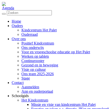
Agenda
Home
Ouders
Kindcentrum Het Palet
Ouderraad
Over ons
Positief Kindcentrum
Ons onderwijs
Voor en vroegschoolse educatie op Het Palet
Werken op tablets
Continurooster
Gezond en in beweging
Visie op cultuur
Ons team 2025-2026
Stage
Contact
Aanmelden
App en ouderportaal
Schoolgids
Het Kindcentrum
Missie en visie van kindcentrum Het Palet
Functies en taken o.a. directie, IB'er en groepsleer