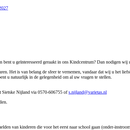
-2027
n bent u geïnteresseerd geraakt in ons Kindcentrum? Dan nodigen wij u
en. Het is van belang de sfeer te vernemen, vandaar dat wij u het liefs
nt u natuurlijk in de gelegenheid om al uw vragen te stellen.
 Sietske Nijland via 0570-606755 of
s.nijland@varietas.nl
llen.
lden van kinderen die voor het eerst naar school gaan (onder-instroom