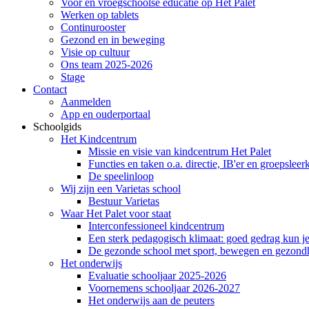
Voor en vroegschoolse educatie op Het Palet
Werken op tablets
Continurooster
Gezond en in beweging
Visie op cultuur
Ons team 2025-2026
Stage
Contact
Aanmelden
App en ouderportaal
Schoolgids
Het Kindcentrum
Missie en visie van kindcentrum Het Palet
Functies en taken o.a. directie, IB'er en groepsleer
De speelinloop
Wij zijn een Varietas school
Bestuur Varietas
Waar Het Palet voor staat
Interconfessioneel kindcentrum
Een sterk pedagogisch klimaat: goed gedrag kun je
De gezonde school met sport, bewegen en gezond
Het onderwijs
Evaluatie schooljaar 2025-2026
Voornemens schooljaar 2026-2027
Het onderwijs aan de peuters