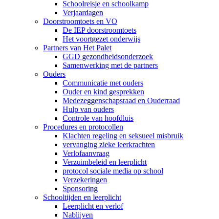
Schoolreisje en schoolkamp
Verjaardagen
Doorstroomtoets en VO
De IEP doorstroomtoets
Het voortgezet onderwijs
Partners van Het Palet
GGD gezondheidsonderzoek
Samenwerking met de partners
Ouders
Communicatie met ouders
Ouder en kind gesprekken
Medezeggenschapsraad en Ouderraad
Hulp van ouders
Controle van hoofdluis
Procedures en protocollen
Klachten regeling en seksueel misbruik
vervanging zieke leerkrachten
Verlofaanvraag
Verzuimbeleid en leerplicht
protocol sociale media op school
Verzekeringen
Sponsoring
Schooltijden en leerplicht
Leerplicht en verlof
Nablijven