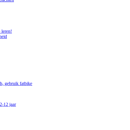
 leren!
heid
, gebruik fatbike
2-12 jaar