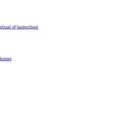
lzaal of basisschool
kkamer