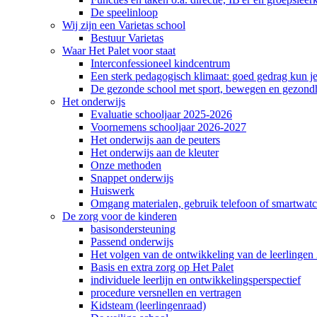
De speelinloop
Wij zijn een Varietas school
Bestuur Varietas
Waar Het Palet voor staat
Interconfessioneel kindcentrum
Een sterk pedagogisch klimaat: goed gedrag kun je
De gezonde school met sport, bewegen en gezond
Het onderwijs
Evaluatie schooljaar 2025-2026
Voornemens schooljaar 2026-2027
Het onderwijs aan de peuters
Het onderwijs aan de kleuter
Onze methoden
Snappet onderwijs
Huiswerk
Omgang materialen, gebruik telefoon of smartwatch
De zorg voor de kinderen
basisondersteuning
Passend onderwijs
Het volgen van de ontwikkeling van de leerlingen 
Basis en extra zorg op Het Palet
individuele leerlijn en ontwikkelingsperspectief
procedure versnellen en vertragen
Kidsteam (leerlingenraad)