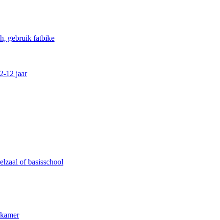
, gebruik fatbike
2-12 jaar
lzaal of basisschool
kkamer