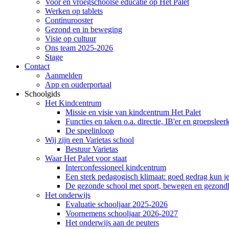
Voor en vroegschoolse educatie op Het Palet
Werken op tablets
Continurooster
Gezond en in beweging
Visie op cultuur
Ons team 2025-2026
Stage
Contact
Aanmelden
App en ouderportaal
Schoolgids
Het Kindcentrum
Missie en visie van kindcentrum Het Palet
Functies en taken o.a. directie, IB'er en groepsleer
De speelinloop
Wij zijn een Varietas school
Bestuur Varietas
Waar Het Palet voor staat
Interconfessioneel kindcentrum
Een sterk pedagogisch klimaat: goed gedrag kun je
De gezonde school met sport, bewegen en gezond
Het onderwijs
Evaluatie schooljaar 2025-2026
Voornemens schooljaar 2026-2027
Het onderwijs aan de peuters