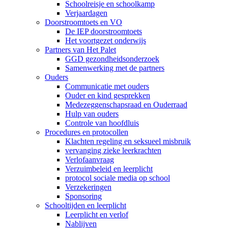
Schoolreisje en schoolkamp
Verjaardagen
Doorstroomtoets en VO
De IEP doorstroomtoets
Het voortgezet onderwijs
Partners van Het Palet
GGD gezondheidsonderzoek
Samenwerking met de partners
Ouders
Communicatie met ouders
Ouder en kind gesprekken
Medezeggenschapsraad en Ouderraad
Hulp van ouders
Controle van hoofdluis
Procedures en protocollen
Klachten regeling en seksueel misbruik
vervanging zieke leerkrachten
Verlofaanvraag
Verzuimbeleid en leerplicht
protocol sociale media op school
Verzekeringen
Sponsoring
Schooltijden en leerplicht
Leerplicht en verlof
Nablijven