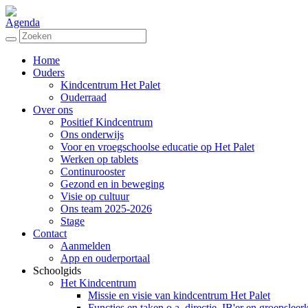
Agenda
Home
Ouders
Kindcentrum Het Palet
Ouderraad
Over ons
Positief Kindcentrum
Ons onderwijs
Voor en vroegschoolse educatie op Het Palet
Werken op tablets
Continurooster
Gezond en in beweging
Visie op cultuur
Ons team 2025-2026
Stage
Contact
Aanmelden
App en ouderportaal
Schoolgids
Het Kindcentrum
Missie en visie van kindcentrum Het Palet
Functies en taken o.a. directie, IB'er en groepsleer