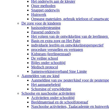
Het onderwijs aan de kleuter
Onze methoden
Snappet onderwijs
Huiswerk
Omgang materialen, gebruik telefoon of smartwatch
De zorg voor de kinderen
basisondersteuning
Passend onderwijs
Het volgen van de ontwikkeling van de leerlingen 
Basis en extra zorg op Het Palet
individuele leerlijn en ontwikkelingsperspectief
procedure versnellen en vertragen
Kidsteam (leerlingenraad)
De veilige school
Bijles onder schooltijd
Medisch protocol
Samenwerkingsverband Sine Limite
Aanmelden van uw kind
Aanmelding van uw peuter/kind voor de peuterspee
Het aannamebeleid
Schorsing of verwijdering
Schoolse en naschoolse activiteiten
Activiteiten onder schooltijd
Beeldmateriaal en de schoolfotograaf
Naschoolse activiteiten, Taalacademie en huiswer