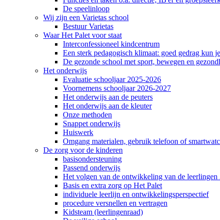
De speelinloop
Wij zijn een Varietas school
Bestuur Varietas
Waar Het Palet voor staat
Interconfessioneel kindcentrum
Een sterk pedagogisch klimaat: goed gedrag kun je
De gezonde school met sport, bewegen en gezond
Het onderwijs
Evaluatie schooljaar 2025-2026
Voornemens schooljaar 2026-2027
Het onderwijs aan de peuters
Het onderwijs aan de kleuter
Onze methoden
Snappet onderwijs
Huiswerk
Omgang materialen, gebruik telefoon of smartwatch
De zorg voor de kinderen
basisondersteuning
Passend onderwijs
Het volgen van de ontwikkeling van de leerlingen 
Basis en extra zorg op Het Palet
individuele leerlijn en ontwikkelingsperspectief
procedure versnellen en vertragen
Kidsteam (leerlingenraad)