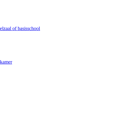
lzaal of basisschool
kkamer