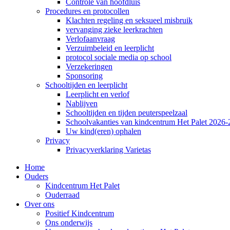
Controle van hoofdluis
Procedures en protocollen
Klachten regeling en seksueel misbruik
vervanging zieke leerkrachten
Verlofaanvraag
Verzuimbeleid en leerplicht
protocol sociale media op school
Verzekeringen
Sponsoring
Schooltijden en leerplicht
Leerplicht en verlof
Nablijven
Schooltijden en tijden peuterspeelzaal
Schoolvakanties van kindcentrum Het Palet 2026
Uw kind(eren) ophalen
Privacy
Privacyverklaring Varietas
Home
Ouders
Kindcentrum Het Palet
Ouderraad
Over ons
Positief Kindcentrum
Ons onderwijs