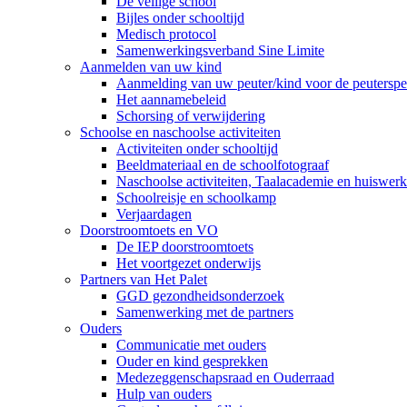
De veilige school
Bijles onder schooltijd
Medisch protocol
Samenwerkingsverband Sine Limite
Aanmelden van uw kind
Aanmelding van uw peuter/kind voor de peuterspee
Het aannamebeleid
Schorsing of verwijdering
Schoolse en naschoolse activiteiten
Activiteiten onder schooltijd
Beeldmateriaal en de schoolfotograaf
Naschoolse activiteiten, Taalacademie en huiswer
Schoolreisje en schoolkamp
Verjaardagen
Doorstroomtoets en VO
De IEP doorstroomtoets
Het voortgezet onderwijs
Partners van Het Palet
GGD gezondheidsonderzoek
Samenwerking met de partners
Ouders
Communicatie met ouders
Ouder en kind gesprekken
Medezeggenschapsraad en Ouderraad
Hulp van ouders