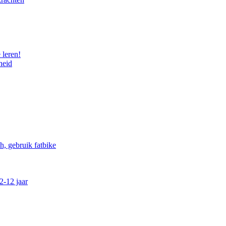
 leren!
heid
, gebruik fatbike
2-12 jaar