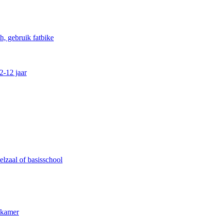
, gebruik fatbike
2-12 jaar
lzaal of basisschool
kkamer