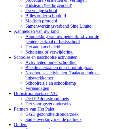
procedure versnellen en vertragen
Kidsteam (leerlingenraad)
De veilige school
Bijles onder schooltijd
Medisch protocol
Samenwerkingsverband Sine Limite
Aanmelden van uw kind
Aanmelding van uw peuter/kind voor de
peuterspeelzaal of basisschool
Het aannamebeleid
Schorsing of verwijdering
Schoolse en naschoolse activiteiten
Activiteiten onder schooltijd
Beeldmateriaal en de schoolfotograaf
Naschoolse activiteiten, Taalacademie en
huiswerkkamer
Schoolreisje en schoolkamp
Verjaardagen
Doorstroomtoets en VO
De IEP doorstroomtoets
Het voortgezet onderwijs
Partners van Het Palet
GGD gezondheidsonderzoek
Samenwerking met de partners
Ouders