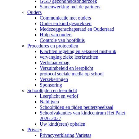
GGD gezondheidsonderzoek
Samenwerking met de partners
Ouders
Communicatie met ouders
Ouder en kind gesprekken
Medezeggenschapsraad en Ouderraad
Hulp van ouders
Controle van hoofdluis
Procedures en protocollen
Klachten regeling en seksueel misbruik
vervanging zieke leerkrachten
Verlofaanvraag
Verzuimbeleid en leerplicht
protocol sociale media op school
Verzekeringen
Sponsoring
Schooltijden en leerplicht
Leerplicht en verlof
Nablijven
Schooltijden en tijden peuterspeelzaal
Schoolvakanties van kindcentrum Het Palet
2026-2027
Uw kind(eren) ophalen
Privacy
Privacyverklaring Varietas