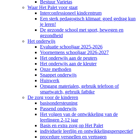
Bestuur Varietas
Waar Het Palet voor staat
Interconfessioneel kindcentrum
Een sterk pedagogisch klimaat: goed gedrag kun
je leren!
De gezonde school met sport, bewegen en
gezondheid
Het onderwijs
Evaluatie schooljaar 2025-2026
Voornemens schooljaar 2026-2027
Het onderwijs aan de peuters
Het onderwijs aan de kleuter
Onze methoden
Snappet onderwijs
Huiswerk
Omgang materialen, gebruik telefoon of
smartwatch, gebruik fatbike
De zorg voor de kinderen
basisondersteuning
Passend onderwijs
Het volgen van de ontwikkeling van de
leerlingen 2-12 jaar
Basis en extra zorg op Het Palet
individuele leerlijn en ontwikkelingsperspectief
procedure versnellen en vertragen