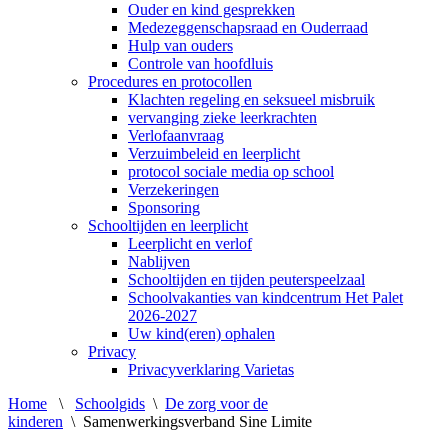
Ouder en kind gesprekken
Medezeggenschapsraad en Ouderraad
Hulp van ouders
Controle van hoofdluis
Procedures en protocollen
Klachten regeling en seksueel misbruik
vervanging zieke leerkrachten
Verlofaanvraag
Verzuimbeleid en leerplicht
protocol sociale media op school
Verzekeringen
Sponsoring
Schooltijden en leerplicht
Leerplicht en verlof
Nablijven
Schooltijden en tijden peuterspeelzaal
Schoolvakanties van kindcentrum Het Palet
2026-2027
Uw kind(eren) ophalen
Privacy
Privacyverklaring Varietas
Home
\
Schoolgids
\
De zorg voor de
kinderen
\
Samenwerkingsverband Sine Limite