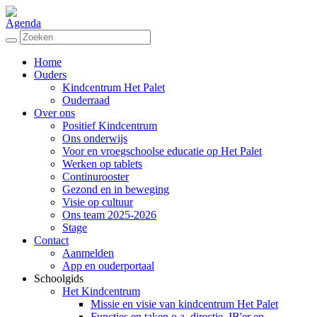
Agenda
Home
Ouders
Kindcentrum Het Palet
Ouderraad
Over ons
Positief Kindcentrum
Ons onderwijs
Voor en vroegschoolse educatie op Het Palet
Werken op tablets
Continurooster
Gezond en in beweging
Visie op cultuur
Ons team 2025-2026
Stage
Contact
Aanmelden
App en ouderportaal
Schoolgids
Het Kindcentrum
Missie en visie van kindcentrum Het Palet
Functies en taken o.a. directie, IB'er en