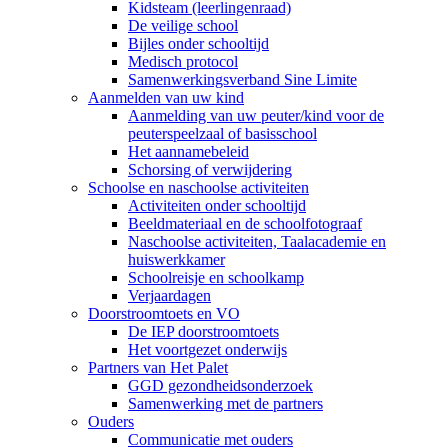
Kidsteam (leerlingenraad)
De veilige school
Bijles onder schooltijd
Medisch protocol
Samenwerkingsverband Sine Limite
Aanmelden van uw kind
Aanmelding van uw peuter/kind voor de
peuterspeelzaal of basisschool
Het aannamebeleid
Schorsing of verwijdering
Schoolse en naschoolse activiteiten
Activiteiten onder schooltijd
Beeldmateriaal en de schoolfotograaf
Naschoolse activiteiten, Taalacademie en
huiswerkkamer
Schoolreisje en schoolkamp
Verjaardagen
Doorstroomtoets en VO
De IEP doorstroomtoets
Het voortgezet onderwijs
Partners van Het Palet
GGD gezondheidsonderzoek
Samenwerking met de partners
Ouders
Communicatie met ouders