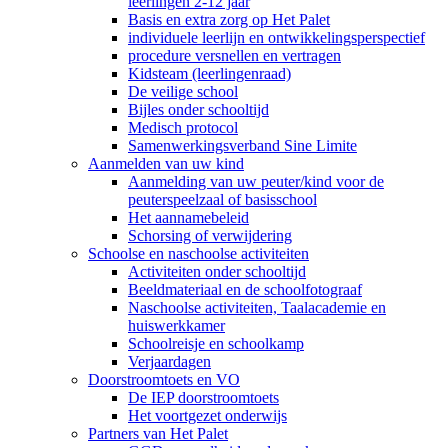
leerlingen 2-12 jaar
Basis en extra zorg op Het Palet
individuele leerlijn en ontwikkelingsperspectief
procedure versnellen en vertragen
Kidsteam (leerlingenraad)
De veilige school
Bijles onder schooltijd
Medisch protocol
Samenwerkingsverband Sine Limite
Aanmelden van uw kind
Aanmelding van uw peuter/kind voor de
peuterspeelzaal of basisschool
Het aannamebeleid
Schorsing of verwijdering
Schoolse en naschoolse activiteiten
Activiteiten onder schooltijd
Beeldmateriaal en de schoolfotograaf
Naschoolse activiteiten, Taalacademie en
huiswerkkamer
Schoolreisje en schoolkamp
Verjaardagen
Doorstroomtoets en VO
De IEP doorstroomtoets
Het voortgezet onderwijs
Partners van Het Palet