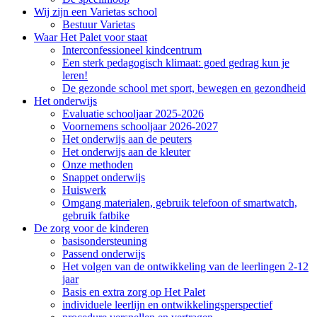
Wij zijn een Varietas school
Bestuur Varietas
Waar Het Palet voor staat
Interconfessioneel kindcentrum
Een sterk pedagogisch klimaat: goed gedrag kun je
leren!
De gezonde school met sport, bewegen en gezondheid
Het onderwijs
Evaluatie schooljaar 2025-2026
Voornemens schooljaar 2026-2027
Het onderwijs aan de peuters
Het onderwijs aan de kleuter
Onze methoden
Snappet onderwijs
Huiswerk
Omgang materialen, gebruik telefoon of smartwatch,
gebruik fatbike
De zorg voor de kinderen
basisondersteuning
Passend onderwijs
Het volgen van de ontwikkeling van de leerlingen 2-12
jaar
Basis en extra zorg op Het Palet
individuele leerlijn en ontwikkelingsperspectief