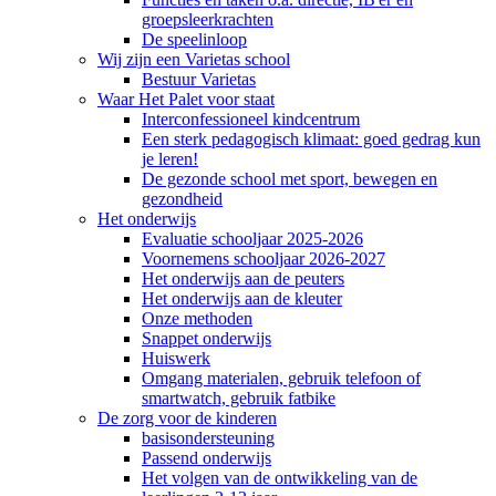
groepsleerkrachten
De speelinloop
Wij zijn een Varietas school
Bestuur Varietas
Waar Het Palet voor staat
Interconfessioneel kindcentrum
Een sterk pedagogisch klimaat: goed gedrag kun
je leren!
De gezonde school met sport, bewegen en
gezondheid
Het onderwijs
Evaluatie schooljaar 2025-2026
Voornemens schooljaar 2026-2027
Het onderwijs aan de peuters
Het onderwijs aan de kleuter
Onze methoden
Snappet onderwijs
Huiswerk
Omgang materialen, gebruik telefoon of
smartwatch, gebruik fatbike
De zorg voor de kinderen
basisondersteuning
Passend onderwijs
Het volgen van de ontwikkeling van de