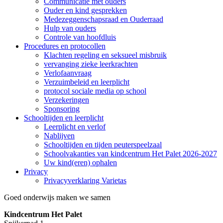
Communicatie met ouders
Ouder en kind gesprekken
Medezeggenschapsraad en Ouderraad
Hulp van ouders
Controle van hoofdluis
Procedures en protocollen
Klachten regeling en seksueel misbruik
vervanging zieke leerkrachten
Verlofaanvraag
Verzuimbeleid en leerplicht
protocol sociale media op school
Verzekeringen
Sponsoring
Schooltijden en leerplicht
Leerplicht en verlof
Nablijven
Schooltijden en tijden peuterspeelzaal
Schoolvakanties van kindcentrum Het Palet 2026-2027
Uw kind(eren) ophalen
Privacy
Privacyverklaring Varietas
Goed onderwijs maken we samen
Kindcentrum Het Palet