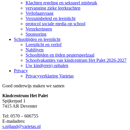
Klachten regeling en seksueel misbruik
vervanging zieke leerkrachten
Verlofaanvraag
Verzuimbeleid en leerplicht
protocol sociale media op school
Verzekeringen
Sponsoring
Schooltijden en leerplicht
Leerplicht en verlof
Nablijven
Schooltijden en tijden peuterspeelzaal
Schoolvakanties van kindcentrum Het Palet 2026-2027
Uw kind(eren) ophalen
Privacy
Privacyverklaring Varietas
Goed onderwijs maken we samen
Kindcentrum Het Palet
Spijkerpad 1
7415 AR Deventer
Tel: 0570 – 606755
E-mailadres:
s.nijland@varietas.nl