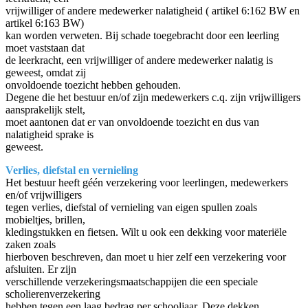
vrijwilliger of andere medewerker nalatigheid ( artikel 6:162 BW en
artikel 6:163 BW)
kan worden verweten. Bij schade toegebracht door een leerling
moet vaststaan dat
de leerkracht, een vrijwilliger of andere medewerker nalatig is
geweest, omdat zij
onvoldoende toezicht hebben gehouden.
Degene die het bestuur en/of zijn medewerkers c.q. zijn vrijwilligers
aansprakelijk stelt,
moet aantonen dat er van onvoldoende toezicht en dus van
nalatigheid sprake is
geweest.
Verlies, diefstal en vernieling
Het bestuur heeft géén verzekering voor leerlingen, medewerkers
en/of vrijwilligers
tegen verlies, diefstal of vernieling van eigen spullen zoals
mobieltjes, brillen,
kledingstukken en fietsen. Wilt u ook een dekking voor materiële
zaken zoals
hierboven beschreven, dan moet u hier zelf een verzekering voor
afsluiten. Er zijn
verschillende verzekeringsmaatschappijen die een speciale
scholierenverzekering
hebben tegen een laag bedrag per schooljaar. Deze dekken