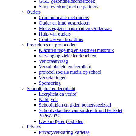
GGD gezondheidsonderzoek
Samenwerking met de partners
Ouders
Communicatie met ouders
Ouder en kind gesprekken
Medezeggenschapsraad en Ouderraad
Hulp van ouders
Controle van hoofdluis
Procedures en protocollen
Klachten regeling en seksueel misbruik
vervanging zieke leerkrachten
Verlofaanvraag
Verzuimbeleid en leerplicht
protocol sociale media op school
Verzekeringen
Sponsoring
Schooltijden en leerplicht
Leerplicht en verlof
Nablijven
Schooltijden en tijden peuterspeelzaal
Schoolvakanties van kindcentrum Het Palet
2026-2027
Uw kind(eren) ophalen
Privacy
Privacyverklaring Varietas