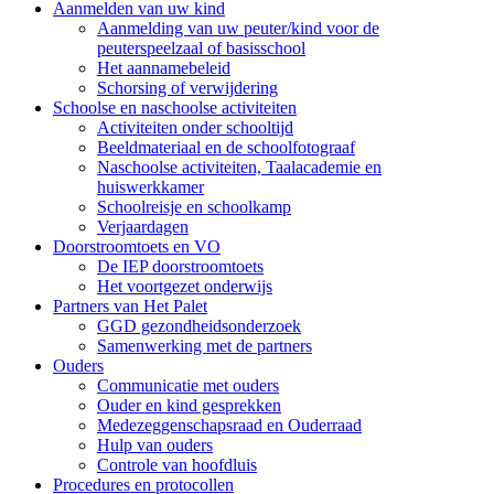
Aanmelden van uw kind
Aanmelding van uw peuter/kind voor de
peuterspeelzaal of basisschool
Het aannamebeleid
Schorsing of verwijdering
Schoolse en naschoolse activiteiten
Activiteiten onder schooltijd
Beeldmateriaal en de schoolfotograaf
Naschoolse activiteiten, Taalacademie en
huiswerkkamer
Schoolreisje en schoolkamp
Verjaardagen
Doorstroomtoets en VO
De IEP doorstroomtoets
Het voortgezet onderwijs
Partners van Het Palet
GGD gezondheidsonderzoek
Samenwerking met de partners
Ouders
Communicatie met ouders
Ouder en kind gesprekken
Medezeggenschapsraad en Ouderraad
Hulp van ouders
Controle van hoofdluis
Procedures en protocollen