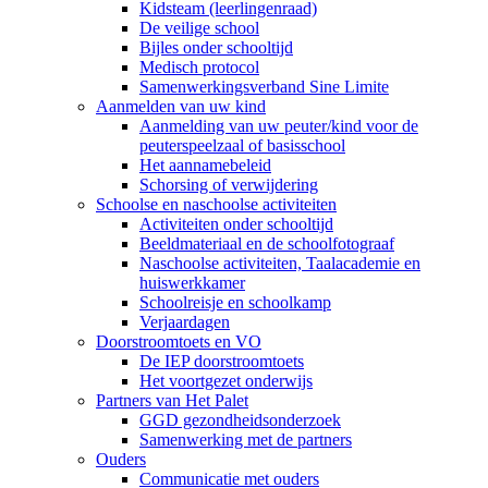
Kidsteam (leerlingenraad)
De veilige school
Bijles onder schooltijd
Medisch protocol
Samenwerkingsverband Sine Limite
Aanmelden van uw kind
Aanmelding van uw peuter/kind voor de
peuterspeelzaal of basisschool
Het aannamebeleid
Schorsing of verwijdering
Schoolse en naschoolse activiteiten
Activiteiten onder schooltijd
Beeldmateriaal en de schoolfotograaf
Naschoolse activiteiten, Taalacademie en
huiswerkkamer
Schoolreisje en schoolkamp
Verjaardagen
Doorstroomtoets en VO
De IEP doorstroomtoets
Het voortgezet onderwijs
Partners van Het Palet
GGD gezondheidsonderzoek
Samenwerking met de partners
Ouders
Communicatie met ouders