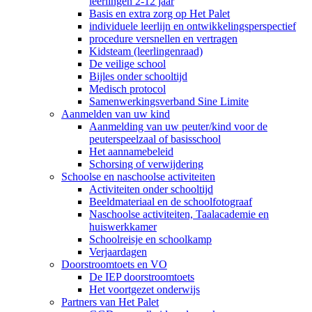
leerlingen 2-12 jaar
Basis en extra zorg op Het Palet
individuele leerlijn en ontwikkelingsperspectief
procedure versnellen en vertragen
Kidsteam (leerlingenraad)
De veilige school
Bijles onder schooltijd
Medisch protocol
Samenwerkingsverband Sine Limite
Aanmelden van uw kind
Aanmelding van uw peuter/kind voor de
peuterspeelzaal of basisschool
Het aannamebeleid
Schorsing of verwijdering
Schoolse en naschoolse activiteiten
Activiteiten onder schooltijd
Beeldmateriaal en de schoolfotograaf
Naschoolse activiteiten, Taalacademie en
huiswerkkamer
Schoolreisje en schoolkamp
Verjaardagen
Doorstroomtoets en VO
De IEP doorstroomtoets
Het voortgezet onderwijs
Partners van Het Palet