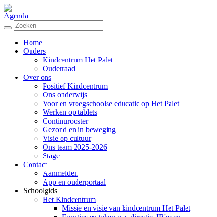
Agenda
Home
Ouders
Kindcentrum Het Palet
Ouderraad
Over ons
Positief Kindcentrum
Ons onderwijs
Voor en vroegschoolse educatie op Het Palet
Werken op tablets
Continurooster
Gezond en in beweging
Visie op cultuur
Ons team 2025-2026
Stage
Contact
Aanmelden
App en ouderportaal
Schoolgids
Het Kindcentrum
Missie en visie van kindcentrum Het Palet
Functies en taken o.a. directie, IB'er en