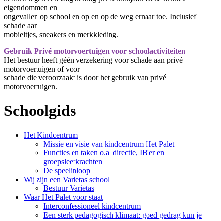
eigendommen en
ongevallen op school en op en op de weg ernaar toe. Inclusief
schade aan
mobieltjes, sneakers en merkkleding.
Gebruik Privé motorvoertuigen voor schoolactiviteiten
Het bestuur heeft géén verzekering voor schade aan privé
motorvoertuigen of voor
schade die veroorzaakt is door het gebruik van privé
motorvoertuigen.
Schoolgids
Het Kindcentrum
Missie en visie van kindcentrum Het Palet
Functies en taken o.a. directie, IB'er en
groepsleerkrachten
De speelinloop
Wij zijn een Varietas school
Bestuur Varietas
Waar Het Palet voor staat
Interconfessioneel kindcentrum
Een sterk pedagogisch klimaat: goed gedrag kun je