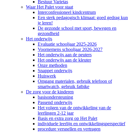
Bestuur Varietas
Waar Het Palet voor staat
Interconfessioneel kindcentrum
Een sterk pedagogisch klimaat: goed gedrag kun
je leren!
De gezonde school met sport, bewegen en
gezondheid
Het onderwijs
Evaluatie schooljaar 2025-2026
Voornemens schooljaar 2026-2027
Het onderwijs aan de peuters
Het onderwijs aan de kleuter
Onze methoden
Snappet onderwijs
Huiswerk
Omgang materialen, gebruik telefoon of
smartwatch, gebruik fatbike
De zorg voor de kinderen
basisondersteuning
Passend onderwijs
Het volgen van de ontwikkeling van de
leerlingen 2-12 jaar
Basis en extra zorg op Het Palet
individuele leerlijn en ontwikkelingsperspectief
procedure versnellen en vertragen