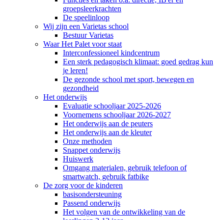
groepsleerkrachten
De speelinloop
Wij zijn een Varietas school
Bestuur Varietas
Waar Het Palet voor staat
Interconfessioneel kindcentrum
Een sterk pedagogisch klimaat: goed gedrag kun
je leren!
De gezonde school met sport, bewegen en
gezondheid
Het onderwijs
Evaluatie schooljaar 2025-2026
Voornemens schooljaar 2026-2027
Het onderwijs aan de peuters
Het onderwijs aan de kleuter
Onze methoden
Snappet onderwijs
Huiswerk
Omgang materialen, gebruik telefoon of
smartwatch, gebruik fatbike
De zorg voor de kinderen
basisondersteuning
Passend onderwijs
Het volgen van de ontwikkeling van de