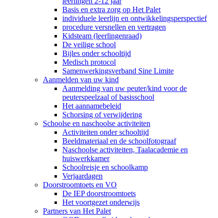
leerlingen 2-12 jaar
Basis en extra zorg op Het Palet
individuele leerlijn en ontwikkelingsperspectief
procedure versnellen en vertragen
Kidsteam (leerlingenraad)
De veilige school
Bijles onder schooltijd
Medisch protocol
Samenwerkingsverband Sine Limite
Aanmelden van uw kind
Aanmelding van uw peuter/kind voor de
peuterspeelzaal of basisschool
Het aannamebeleid
Schorsing of verwijdering
Schoolse en naschoolse activiteiten
Activiteiten onder schooltijd
Beeldmateriaal en de schoolfotograaf
Naschoolse activiteiten, Taalacademie en
huiswerkkamer
Schoolreisje en schoolkamp
Verjaardagen
Doorstroomtoets en VO
De IEP doorstroomtoets
Het voortgezet onderwijs
Partners van Het Palet