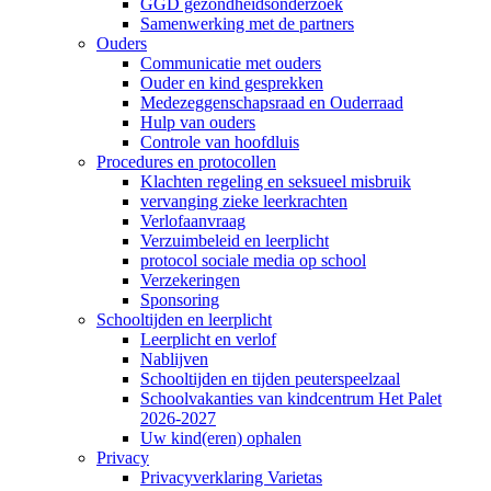
GGD gezondheidsonderzoek
Samenwerking met de partners
Ouders
Communicatie met ouders
Ouder en kind gesprekken
Medezeggenschapsraad en Ouderraad
Hulp van ouders
Controle van hoofdluis
Procedures en protocollen
Klachten regeling en seksueel misbruik
vervanging zieke leerkrachten
Verlofaanvraag
Verzuimbeleid en leerplicht
protocol sociale media op school
Verzekeringen
Sponsoring
Schooltijden en leerplicht
Leerplicht en verlof
Nablijven
Schooltijden en tijden peuterspeelzaal
Schoolvakanties van kindcentrum Het Palet
2026-2027
Uw kind(eren) ophalen
Privacy
Privacyverklaring Varietas