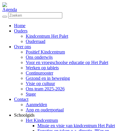
Agenda
Home
Ouders
Kindcentrum Het Palet
Ouderraad
Over ons
Positief Kindcentrum
Ons onderwijs
Voor en vroegschoolse educatie op Het Palet
Werken op tablets
Continurooster
Gezond en in beweging
Visie op cultuur
Ons team 2025-2026
Stage
Contact
Aanmelden
App en ouderportaal
Schoolgids
Het Kindcentrum
Missie en visie van kindcentrum Het Palet
Functies en taken o.a. directie, IB'er en