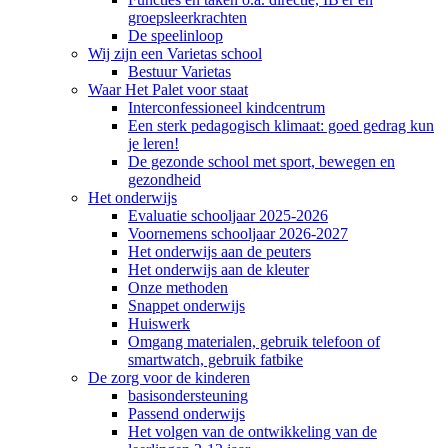
groepsleerkrachten
De speelinloop
Wij zijn een Varietas school
Bestuur Varietas
Waar Het Palet voor staat
Interconfessioneel kindcentrum
Een sterk pedagogisch klimaat: goed gedrag kun
je leren!
De gezonde school met sport, bewegen en
gezondheid
Het onderwijs
Evaluatie schooljaar 2025-2026
Voornemens schooljaar 2026-2027
Het onderwijs aan de peuters
Het onderwijs aan de kleuter
Onze methoden
Snappet onderwijs
Huiswerk
Omgang materialen, gebruik telefoon of
smartwatch, gebruik fatbike
De zorg voor de kinderen
basisondersteuning
Passend onderwijs
Het volgen van de ontwikkeling van de