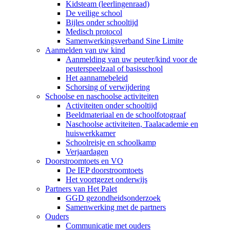
Kidsteam (leerlingenraad)
De veilige school
Bijles onder schooltijd
Medisch protocol
Samenwerkingsverband Sine Limite
Aanmelden van uw kind
Aanmelding van uw peuter/kind voor de
peuterspeelzaal of basisschool
Het aannamebeleid
Schorsing of verwijdering
Schoolse en naschoolse activiteiten
Activiteiten onder schooltijd
Beeldmateriaal en de schoolfotograaf
Naschoolse activiteiten, Taalacademie en
huiswerkkamer
Schoolreisje en schoolkamp
Verjaardagen
Doorstroomtoets en VO
De IEP doorstroomtoets
Het voortgezet onderwijs
Partners van Het Palet
GGD gezondheidsonderzoek
Samenwerking met de partners
Ouders
Communicatie met ouders