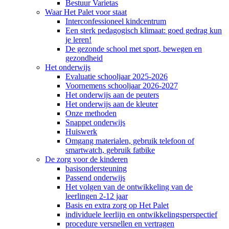
Bestuur Varietas
Waar Het Palet voor staat
Interconfessioneel kindcentrum
Een sterk pedagogisch klimaat: goed gedrag kun
je leren!
De gezonde school met sport, bewegen en
gezondheid
Het onderwijs
Evaluatie schooljaar 2025-2026
Voornemens schooljaar 2026-2027
Het onderwijs aan de peuters
Het onderwijs aan de kleuter
Onze methoden
Snappet onderwijs
Huiswerk
Omgang materialen, gebruik telefoon of
smartwatch, gebruik fatbike
De zorg voor de kinderen
basisondersteuning
Passend onderwijs
Het volgen van de ontwikkeling van de
leerlingen 2-12 jaar
Basis en extra zorg op Het Palet
individuele leerlijn en ontwikkelingsperspectief
procedure versnellen en vertragen