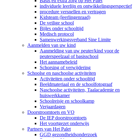
Basis en extra zorg op Het Palet
individuele leerlijn en ontwikkelingsperspectief
procedure versnellen en vertragen
Kidsteam (leerlingenraad)
De veilige school
Bijles onder schooltijd
Medisch protocol
Samenwerkingsverband Sine Limite
Aanmelden van uw kind
Aanmelding van uw peuter/kind voor de
peuterspeelzaal of basisschool
Het aannamebeleid
Schorsing of verwijdering
Schoolse en naschoolse activiteiten
Activiteiten onder schooltijd
Beeldmateriaal en de schoolfotograaf
Naschoolse activiteiten, Taalacademie en
huiswerkkamer
Schoolreisje en schoolkamp
Verjaardagen
Doorstroomtoets en VO
De IEP doorstroomtoets
Het voortgezet onderwijs
Partners van Het Palet
GGD gezondheidsonderzoek