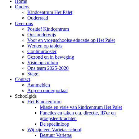
Home
Ouders
Kindcentrum Het Palet
Ouderraad
Over ons
Positief Kindcentrum
Ons onderwijs
Voor en vroegschoolse educatie op Het Palet
Werken op tablets
Continurooster
Gezond en in beweging
Visie op cultuur
Ons team 2025-2026
Stage
Contact
Aanmelden
App en ouderportaal
Schoolgids
Het Kindcentrum
Missie en visie van kindcentrum Het Palet
Functies en taken o.a. directie, IB'er en
groepsleerkrachten
De speelinloop
Wij zijn een Varietas school
Bestuur Varietas