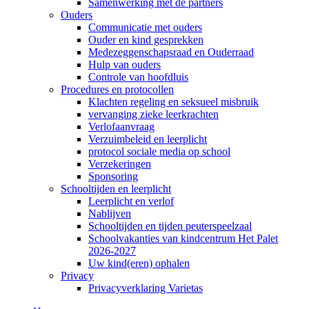
Samenwerking met de partners
Ouders
Communicatie met ouders
Ouder en kind gesprekken
Medezeggenschapsraad en Ouderraad
Hulp van ouders
Controle van hoofdluis
Procedures en protocollen
Klachten regeling en seksueel misbruik
vervanging zieke leerkrachten
Verlofaanvraag
Verzuimbeleid en leerplicht
protocol sociale media op school
Verzekeringen
Sponsoring
Schooltijden en leerplicht
Leerplicht en verlof
Nablijven
Schooltijden en tijden peuterspeelzaal
Schoolvakanties van kindcentrum Het Palet
2026-2027
Uw kind(eren) ophalen
Privacy
Privacyverklaring Varietas