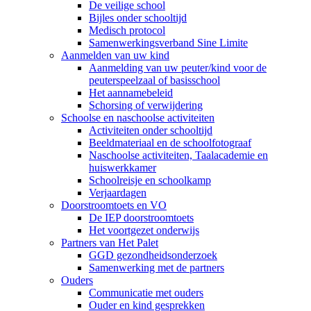
De veilige school
Bijles onder schooltijd
Medisch protocol
Samenwerkingsverband Sine Limite
Aanmelden van uw kind
Aanmelding van uw peuter/kind voor de
peuterspeelzaal of basisschool
Het aannamebeleid
Schorsing of verwijdering
Schoolse en naschoolse activiteiten
Activiteiten onder schooltijd
Beeldmateriaal en de schoolfotograaf
Naschoolse activiteiten, Taalacademie en
huiswerkkamer
Schoolreisje en schoolkamp
Verjaardagen
Doorstroomtoets en VO
De IEP doorstroomtoets
Het voortgezet onderwijs
Partners van Het Palet
GGD gezondheidsonderzoek
Samenwerking met de partners
Ouders
Communicatie met ouders
Ouder en kind gesprekken