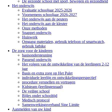
De gezonde school met sport, bewegen en gezondheid
Het onderwijs
Evaluatie schooljaar 2025-2026
Voornemens schooljaar 2026-2027
Het onderwijs aan de peuters
Het onderwijs aan de kleuter
Onze methoden
Snappet onderwijs
Huiswerk
Omgang materialen, gebruik telefoon of smartwatch,
gebruik fatbike
De zorg voor de kinderen
basisondersteuning
Passend onderwijs
Het volgen van de ontwikkeling van de leerlingen 2-12
jaar
Basis en extra zorg op Het Palet
individuele leerlijn en ontwikkelingsperspectief
procedure versnellen en vertragen
Kidsteam (leerlingenraad)
De veilige school
Bijles onder schooltijd
Medisch protocol
Samenwerkingsverband Sine Limite
Aanmelden van uw kind