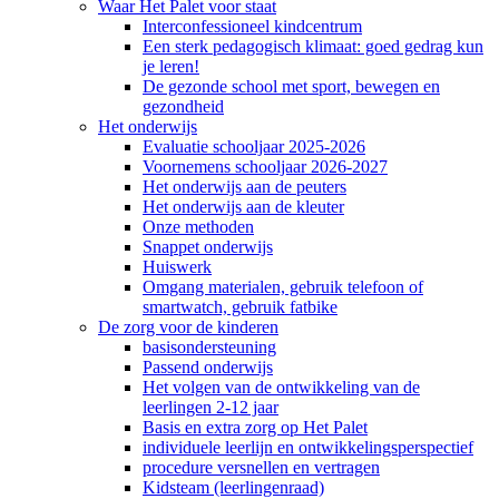
Waar Het Palet voor staat
Interconfessioneel kindcentrum
Een sterk pedagogisch klimaat: goed gedrag kun
je leren!
De gezonde school met sport, bewegen en
gezondheid
Het onderwijs
Evaluatie schooljaar 2025-2026
Voornemens schooljaar 2026-2027
Het onderwijs aan de peuters
Het onderwijs aan de kleuter
Onze methoden
Snappet onderwijs
Huiswerk
Omgang materialen, gebruik telefoon of
smartwatch, gebruik fatbike
De zorg voor de kinderen
basisondersteuning
Passend onderwijs
Het volgen van de ontwikkeling van de
leerlingen 2-12 jaar
Basis en extra zorg op Het Palet
individuele leerlijn en ontwikkelingsperspectief
procedure versnellen en vertragen
Kidsteam (leerlingenraad)