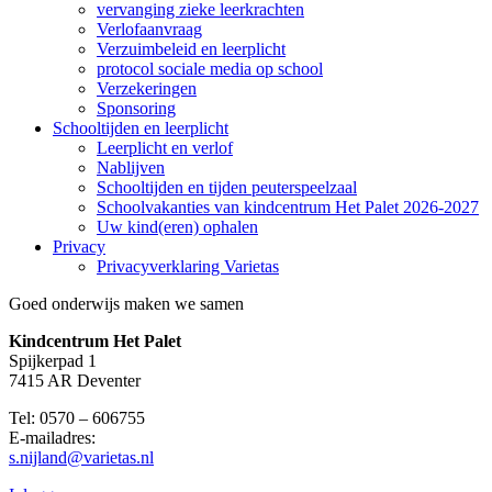
vervanging zieke leerkrachten
Verlofaanvraag
Verzuimbeleid en leerplicht
protocol sociale media op school
Verzekeringen
Sponsoring
Schooltijden en leerplicht
Leerplicht en verlof
Nablijven
Schooltijden en tijden peuterspeelzaal
Schoolvakanties van kindcentrum Het Palet 2026-2027
Uw kind(eren) ophalen
Privacy
Privacyverklaring Varietas
Goed onderwijs maken we samen
Kindcentrum Het Palet
Spijkerpad 1
7415 AR Deventer
Tel: 0570 – 606755
E-mailadres:
s.nijland@varietas.nl