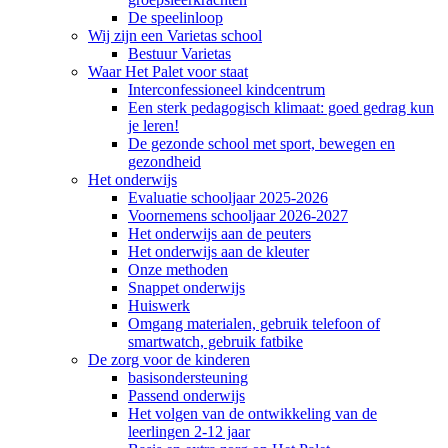
De speelinloop
Wij zijn een Varietas school
Bestuur Varietas
Waar Het Palet voor staat
Interconfessioneel kindcentrum
Een sterk pedagogisch klimaat: goed gedrag kun
je leren!
De gezonde school met sport, bewegen en
gezondheid
Het onderwijs
Evaluatie schooljaar 2025-2026
Voornemens schooljaar 2026-2027
Het onderwijs aan de peuters
Het onderwijs aan de kleuter
Onze methoden
Snappet onderwijs
Huiswerk
Omgang materialen, gebruik telefoon of
smartwatch, gebruik fatbike
De zorg voor de kinderen
basisondersteuning
Passend onderwijs
Het volgen van de ontwikkeling van de
leerlingen 2-12 jaar