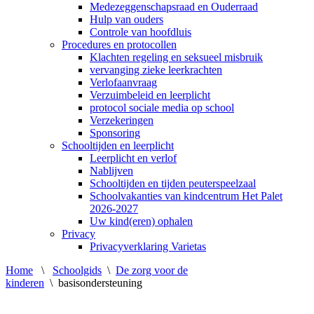
Medezeggenschapsraad en Ouderraad
Hulp van ouders
Controle van hoofdluis
Procedures en protocollen
Klachten regeling en seksueel misbruik
vervanging zieke leerkrachten
Verlofaanvraag
Verzuimbeleid en leerplicht
protocol sociale media op school
Verzekeringen
Sponsoring
Schooltijden en leerplicht
Leerplicht en verlof
Nablijven
Schooltijden en tijden peuterspeelzaal
Schoolvakanties van kindcentrum Het Palet
2026-2027
Uw kind(eren) ophalen
Privacy
Privacyverklaring Varietas
Home
\
Schoolgids
\
De zorg voor de
kinderen
\
basisondersteuning