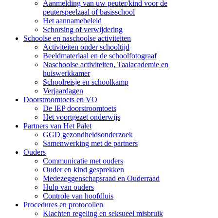
Aanmelding van uw peuter/kind voor de
peuterspeelzaal of basisschool
Het aannamebeleid
Schorsing of verwijdering
Schoolse en naschoolse activiteiten
Activiteiten onder schooltijd
Beeldmateriaal en de schoolfotograaf
Naschoolse activiteiten, Taalacademie en
huiswerkkamer
Schoolreisje en schoolkamp
Verjaardagen
Doorstroomtoets en VO
De IEP doorstroomtoets
Het voortgezet onderwijs
Partners van Het Palet
GGD gezondheidsonderzoek
Samenwerking met de partners
Ouders
Communicatie met ouders
Ouder en kind gesprekken
Medezeggenschapsraad en Ouderraad
Hulp van ouders
Controle van hoofdluis
Procedures en protocollen
Klachten regeling en seksueel misbruik