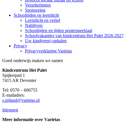
Verzekeringen
Sponsoring
Schooltijden en leerplicht
Leerplicht en verlof
Nablijven
Schooltijden en tijden peuterspeelzaal
Schoolvakanties van kindcentrum Het Palet 2026-2027
Uw kind(eren) ophalen
Privacy
Privacyverklaring Varietas
Goed onderwijs maken we samen
Kindcentrum Het Palet
Spijkerpad 1
7415 AR Deventer
Tel: 0570 – 606755
E-mailadres:
s.nijland@varietas.nl
Inloggen
Meer informatie over Varietas