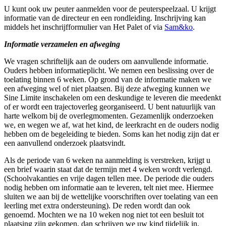
U kunt ook uw peuter aanmelden voor de peuterspeelzaal. U krijgt
informatie van de directeur en een rondleiding. Inschrijving kan
middels het inschrijfformulier van Het Palet of via
Sam&ko
.
Informatie verzamelen en afweging
We vragen schriftelijk aan de ouders om aanvullende informatie.
Ouders hebben informatieplicht. We nemen een beslissing over de
toelating binnen 6 weken. Op grond van de informatie maken we
een afweging wel of niet plaatsen. Bij deze afweging kunnen we
Sine Limite inschakelen om een deskundige te leveren die meedenkt
of er wordt een trajectoverleg georganiseerd. U bent natuurlijk van
harte welkom bij de overlegmomenten. Gezamenlijk onderzoeken
we, en wegen we af, wat het kind, de leerkracht en de ouders nodig
hebben om de begeleiding te bieden. Soms kan het nodig zijn dat er
een aanvullend onderzoek plaatsvindt.
Als de periode van 6 weken na aanmelding is verstreken, krijgt u
een brief waarin staat dat de termijn met 4 weken wordt verlengd.
(Schoolvakanties en vrije dagen tellen mee. De periode die ouders
nodig hebben om informatie aan te leveren, telt niet mee. Hiermee
sluiten we aan bij de wettelijke voorschriften over toelating van een
leerling met extra ondersteuning). De reden wordt dan ook
genoemd. Mochten we na 10 weken nog niet tot een besluit tot
plaatsing zijn gekomen, dan schrijven we uw kind tijdelijk in.