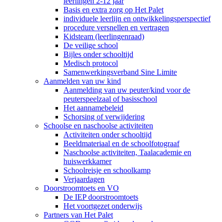
leerlingen 2-12 jaar
Basis en extra zorg op Het Palet
individuele leerlijn en ontwikkelingsperspectief
procedure versnellen en vertragen
Kidsteam (leerlingenraad)
De veilige school
Bijles onder schooltijd
Medisch protocol
Samenwerkingsverband Sine Limite
Aanmelden van uw kind
Aanmelding van uw peuter/kind voor de
peuterspeelzaal of basisschool
Het aannamebeleid
Schorsing of verwijdering
Schoolse en naschoolse activiteiten
Activiteiten onder schooltijd
Beeldmateriaal en de schoolfotograaf
Naschoolse activiteiten, Taalacademie en
huiswerkkamer
Schoolreisje en schoolkamp
Verjaardagen
Doorstroomtoets en VO
De IEP doorstroomtoets
Het voortgezet onderwijs
Partners van Het Palet