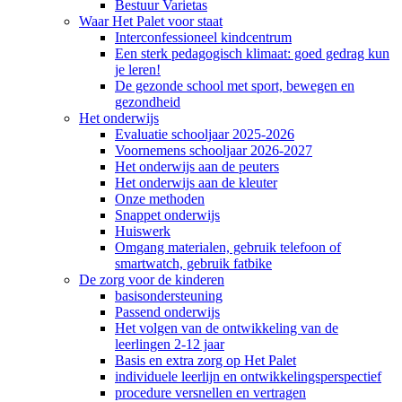
Bestuur Varietas
Waar Het Palet voor staat
Interconfessioneel kindcentrum
Een sterk pedagogisch klimaat: goed gedrag kun
je leren!
De gezonde school met sport, bewegen en
gezondheid
Het onderwijs
Evaluatie schooljaar 2025-2026
Voornemens schooljaar 2026-2027
Het onderwijs aan de peuters
Het onderwijs aan de kleuter
Onze methoden
Snappet onderwijs
Huiswerk
Omgang materialen, gebruik telefoon of
smartwatch, gebruik fatbike
De zorg voor de kinderen
basisondersteuning
Passend onderwijs
Het volgen van de ontwikkeling van de
leerlingen 2-12 jaar
Basis en extra zorg op Het Palet
individuele leerlijn en ontwikkelingsperspectief
procedure versnellen en vertragen