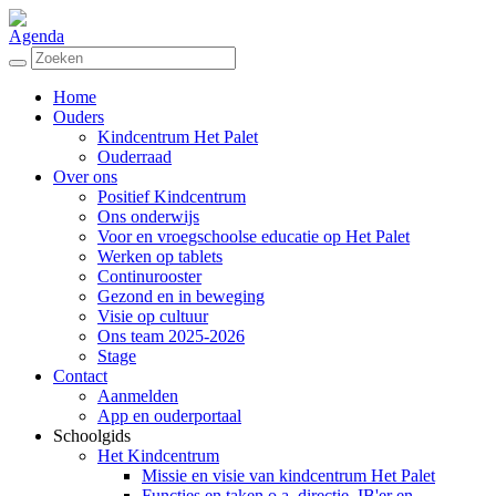
Agenda
Home
Ouders
Kindcentrum Het Palet
Ouderraad
Over ons
Positief Kindcentrum
Ons onderwijs
Voor en vroegschoolse educatie op Het Palet
Werken op tablets
Continurooster
Gezond en in beweging
Visie op cultuur
Ons team 2025-2026
Stage
Contact
Aanmelden
App en ouderportaal
Schoolgids
Het Kindcentrum
Missie en visie van kindcentrum Het Palet
Functies en taken o.a. directie, IB'er en