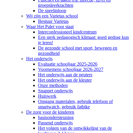
groepsleerkrachten
De speelinloop
Wij zijn een Varietas school
Bestuur Varietas
Waar Het Palet voor staat
Interconfessioneel kindcentrum
Een sterk pedagogisch klimaat: goed gedrag kun
je leren!
De gezonde school met sport, bewegen en
gezondheid
Het onderwijs
Evaluatie schooljaar 2025-2026
Voornemens schooljaar 2026-2027
Het onderwijs aan de peuters
Het onderwijs aan de kleuter
Onze methoden
Snappet onderwijs
Huiswerk
Omgang materialen, gebruik telefoon of
smartwatch, gebruik fatbike
De zorg voor de kinderen
basisondersteuning
Passend onderwijs
Het volgen van de ontwikkeling van de