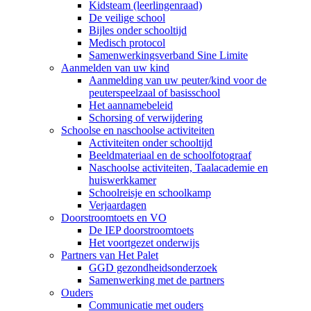
Kidsteam (leerlingenraad)
De veilige school
Bijles onder schooltijd
Medisch protocol
Samenwerkingsverband Sine Limite
Aanmelden van uw kind
Aanmelding van uw peuter/kind voor de
peuterspeelzaal of basisschool
Het aannamebeleid
Schorsing of verwijdering
Schoolse en naschoolse activiteiten
Activiteiten onder schooltijd
Beeldmateriaal en de schoolfotograaf
Naschoolse activiteiten, Taalacademie en
huiswerkkamer
Schoolreisje en schoolkamp
Verjaardagen
Doorstroomtoets en VO
De IEP doorstroomtoets
Het voortgezet onderwijs
Partners van Het Palet
GGD gezondheidsonderzoek
Samenwerking met de partners
Ouders
Communicatie met ouders