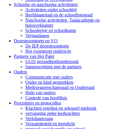
Schoolse en naschoolse activiteiten
Activiteiten onder schooltijd
Beeldmateriaal en de schoolfotograaf
Naschoolse activiteiten, Taalacademie en
huiswerkkamer
Schoolreisje en schoolkamp
Verjaardagen
Doorstroomtoets en VO
De IEP doorstroomtoets
Het voortgezet onderwijs
Partners van Het Palet
GGD gezondheidsonderzoek
Samenwerking met de partners
Ouders
Communicatie met ouders
Ouder en kind gesprekken
Medezeggenschapsraad en Ouderraad
Hulp van ouders
Controle van hoofdluis
Procedures en protocollen
Klachten regeling en seksueel misbruik
vervanging zieke leerkrachten
Verlofaanvraag
Verzuimbeleid en leerplicht
protocol sociale media op school