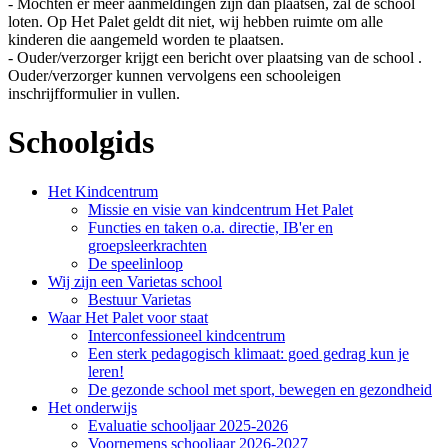
- Mochten er meer aanmeldingen zijn dan plaatsen, zal de school
loten. Op Het Palet geldt dit niet, wij hebben ruimte om alle
kinderen die aangemeld worden te plaatsen.
- Ouder/verzorger krijgt een bericht over plaatsing van de school .
Ouder/verzorger kunnen vervolgens een schooleigen
inschrijfformulier in vullen.
Schoolgids
Het Kindcentrum
Missie en visie van kindcentrum Het Palet
Functies en taken o.a. directie, IB'er en
groepsleerkrachten
De speelinloop
Wij zijn een Varietas school
Bestuur Varietas
Waar Het Palet voor staat
Interconfessioneel kindcentrum
Een sterk pedagogisch klimaat: goed gedrag kun je
leren!
De gezonde school met sport, bewegen en gezondheid
Het onderwijs
Evaluatie schooljaar 2025-2026
Voornemens schooljaar 2026-2027