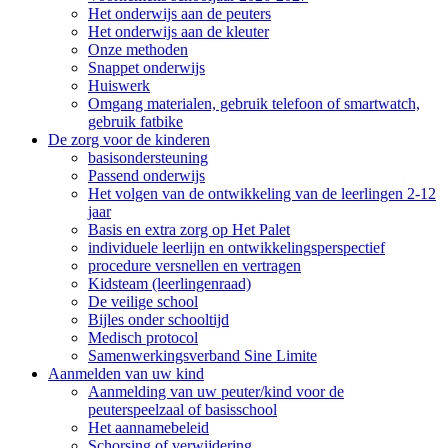
Het onderwijs aan de peuters
Het onderwijs aan de kleuter
Onze methoden
Snappet onderwijs
Huiswerk
Omgang materialen, gebruik telefoon of smartwatch,
gebruik fatbike
De zorg voor de kinderen
basisondersteuning
Passend onderwijs
Het volgen van de ontwikkeling van de leerlingen 2-12
jaar
Basis en extra zorg op Het Palet
individuele leerlijn en ontwikkelingsperspectief
procedure versnellen en vertragen
Kidsteam (leerlingenraad)
De veilige school
Bijles onder schooltijd
Medisch protocol
Samenwerkingsverband Sine Limite
Aanmelden van uw kind
Aanmelding van uw peuter/kind voor de
peuterspeelzaal of basisschool
Het aannamebeleid
Schorsing of verwijdering