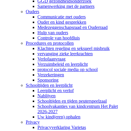
GGD gezondheidsonderzoek
Samenwerking met de partners
Ouders
Communicatie met ouders
Ouder en kind gesprekken
Medezeggenschapsraad en Ouderraad
Hulp van ouders
Controle van hoofdluis
Procedures en protocollen
Klachten regeling en seksueel misbruik
vervanging zieke leerkrachten
Verlofaanvraag
Verzuimbeleid en leerplicht
protocol sociale media op school
Verzekeringen
Sponsoring
Schooltijden en leerplicht
Leerplicht en verlof
Nablijven
Schooltijden en tijden peuterspeelzaal
Schoolvakanties van kindcentrum Het Palet
2026-2027
Uw kind(eren) ophalen
Privacy
Privacyverklaring Varietas