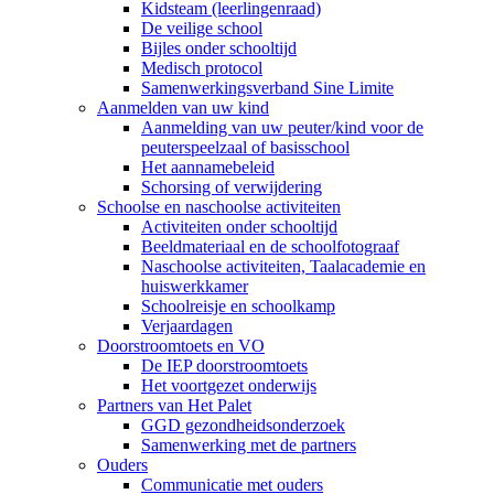
Kidsteam (leerlingenraad)
De veilige school
Bijles onder schooltijd
Medisch protocol
Samenwerkingsverband Sine Limite
Aanmelden van uw kind
Aanmelding van uw peuter/kind voor de
peuterspeelzaal of basisschool
Het aannamebeleid
Schorsing of verwijdering
Schoolse en naschoolse activiteiten
Activiteiten onder schooltijd
Beeldmateriaal en de schoolfotograaf
Naschoolse activiteiten, Taalacademie en
huiswerkkamer
Schoolreisje en schoolkamp
Verjaardagen
Doorstroomtoets en VO
De IEP doorstroomtoets
Het voortgezet onderwijs
Partners van Het Palet
GGD gezondheidsonderzoek
Samenwerking met de partners
Ouders
Communicatie met ouders