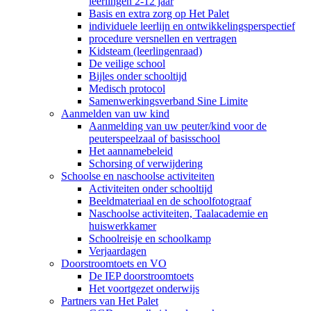
leerlingen 2-12 jaar
Basis en extra zorg op Het Palet
individuele leerlijn en ontwikkelingsperspectief
procedure versnellen en vertragen
Kidsteam (leerlingenraad)
De veilige school
Bijles onder schooltijd
Medisch protocol
Samenwerkingsverband Sine Limite
Aanmelden van uw kind
Aanmelding van uw peuter/kind voor de
peuterspeelzaal of basisschool
Het aannamebeleid
Schorsing of verwijdering
Schoolse en naschoolse activiteiten
Activiteiten onder schooltijd
Beeldmateriaal en de schoolfotograaf
Naschoolse activiteiten, Taalacademie en
huiswerkkamer
Schoolreisje en schoolkamp
Verjaardagen
Doorstroomtoets en VO
De IEP doorstroomtoets
Het voortgezet onderwijs
Partners van Het Palet