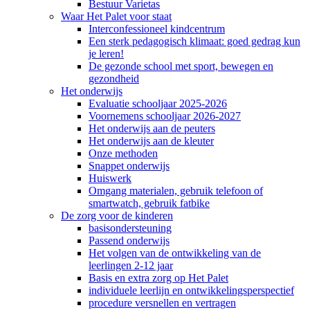
Bestuur Varietas
Waar Het Palet voor staat
Interconfessioneel kindcentrum
Een sterk pedagogisch klimaat: goed gedrag kun
je leren!
De gezonde school met sport, bewegen en
gezondheid
Het onderwijs
Evaluatie schooljaar 2025-2026
Voornemens schooljaar 2026-2027
Het onderwijs aan de peuters
Het onderwijs aan de kleuter
Onze methoden
Snappet onderwijs
Huiswerk
Omgang materialen, gebruik telefoon of
smartwatch, gebruik fatbike
De zorg voor de kinderen
basisondersteuning
Passend onderwijs
Het volgen van de ontwikkeling van de
leerlingen 2-12 jaar
Basis en extra zorg op Het Palet
individuele leerlijn en ontwikkelingsperspectief
procedure versnellen en vertragen