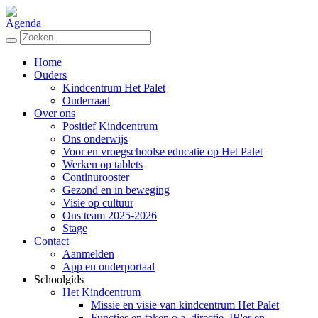
Agenda
Home
Ouders
Kindcentrum Het Palet
Ouderraad
Over ons
Positief Kindcentrum
Ons onderwijs
Voor en vroegschoolse educatie op Het Palet
Werken op tablets
Continurooster
Gezond en in beweging
Visie op cultuur
Ons team 2025-2026
Stage
Contact
Aanmelden
App en ouderportaal
Schoolgids
Het Kindcentrum
Missie en visie van kindcentrum Het Palet
Functies en taken o.a. directie, IB'er en