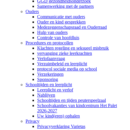
GGD gezondheidsonderzoek
Samenwerking met de partners
Ouders
Communicatie met ouders
Ouder en kind gesprekken
Medezeggenschapsraad en Ouderraad
Hulp van ouders
Controle van hoofdluis
Procedures en protocollen
Klachten regeling en seksueel misbruik
vervanging zieke leerkrachten
Verlofaanvraag
Verzuimbeleid en leerplicht
protocol sociale media op school
Verzekeringen
Sponsoring
Schooltijden en leerplicht
Leerplicht en verlof
Nablijven
Schooltijden en tijden peuterspeelzaal
Schoolvakanties van kindcentrum Het Palet
2026-2027
Uw kind(eren) ophalen
Privacy
Privacyverklaring Varietas