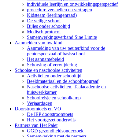
individuele leerlijn en ontwikkelingsperspectief
procedure versnellen en vertragen
Kidsteam (leerlingenraad)
De veilige school
Bijles onder schooltijd
Medisch protocol
Samenwerkingsverband Sine Limite
Aanmelden van uw kind
Aanmelding van uw peuter/kind voor de
peuterspeelzaal of basisschool
Het aannamebeleid
Schorsing of verwijdering
Schoolse en naschoolse activiteiten
Activiteiten onder schooltijd
Beeldmateriaal en de schoolfotograaf
Naschoolse activiteiten, Taalacademie en
huiswerkkamer
Schoolreisje en schoolkamp
Verjaardagen
Doorstroomtoets en VO
De IEP doorstroomtoets
Het voortgezet onderwijs
Partners van Het Palet
GGD gezondheidsonderzoek
Samenwerking met de partners