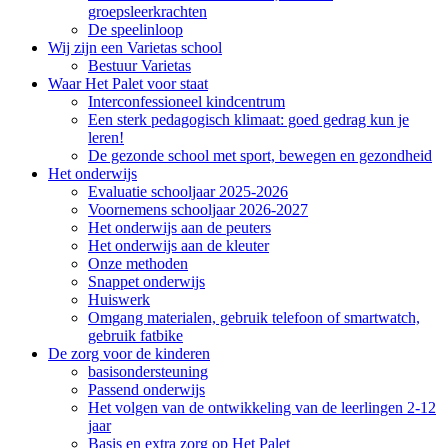
groepsleerkrachten
De speelinloop
Wij zijn een Varietas school
Bestuur Varietas
Waar Het Palet voor staat
Interconfessioneel kindcentrum
Een sterk pedagogisch klimaat: goed gedrag kun je
leren!
De gezonde school met sport, bewegen en gezondheid
Het onderwijs
Evaluatie schooljaar 2025-2026
Voornemens schooljaar 2026-2027
Het onderwijs aan de peuters
Het onderwijs aan de kleuter
Onze methoden
Snappet onderwijs
Huiswerk
Omgang materialen, gebruik telefoon of smartwatch,
gebruik fatbike
De zorg voor de kinderen
basisondersteuning
Passend onderwijs
Het volgen van de ontwikkeling van de leerlingen 2-12
jaar
Basis en extra zorg op Het Palet