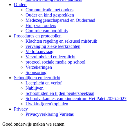
Ouders
Communicatie met ouders
Ouder en kind gesprekken
Medezeggenschapsraad en Ouderraad
Hulp van ouders
Controle van hoofdluis
Procedures en protocollen
Klachten regeling en seksueel misbruik
vervanging zieke leerkrachten
Verlofaanvraag
Verzuimbeleid en leerplicht
protocol sociale media op school
Verzekeringen
Sponsoring
Schooltijden en leerplicht
Leerplicht en verlof
Nablijven
Schooltijden en tijden peuterspeelzaal
Schoolvakanties van kindcentrum Het Palet 2026-2027
Uw kind(eren) ophalen
Privacy
Privacyverklaring Varietas
Goed onderwijs maken we samen