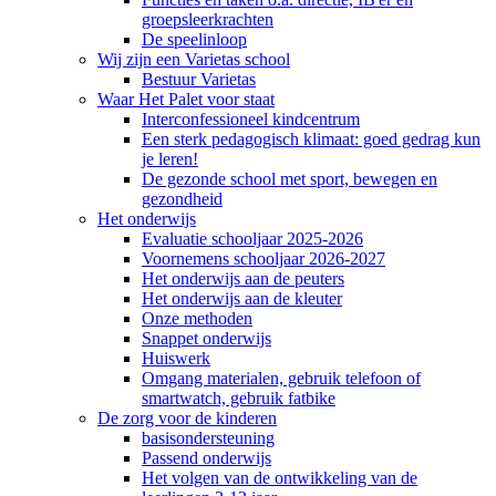
groepsleerkrachten
De speelinloop
Wij zijn een Varietas school
Bestuur Varietas
Waar Het Palet voor staat
Interconfessioneel kindcentrum
Een sterk pedagogisch klimaat: goed gedrag kun
je leren!
De gezonde school met sport, bewegen en
gezondheid
Het onderwijs
Evaluatie schooljaar 2025-2026
Voornemens schooljaar 2026-2027
Het onderwijs aan de peuters
Het onderwijs aan de kleuter
Onze methoden
Snappet onderwijs
Huiswerk
Omgang materialen, gebruik telefoon of
smartwatch, gebruik fatbike
De zorg voor de kinderen
basisondersteuning
Passend onderwijs
Het volgen van de ontwikkeling van de