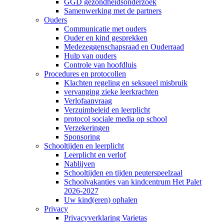
GGD gezondheidsonderzoek
Samenwerking met de partners
Ouders
Communicatie met ouders
Ouder en kind gesprekken
Medezeggenschapsraad en Ouderraad
Hulp van ouders
Controle van hoofdluis
Procedures en protocollen
Klachten regeling en seksueel misbruik
vervanging zieke leerkrachten
Verlofaanvraag
Verzuimbeleid en leerplicht
protocol sociale media op school
Verzekeringen
Sponsoring
Schooltijden en leerplicht
Leerplicht en verlof
Nablijven
Schooltijden en tijden peuterspeelzaal
Schoolvakanties van kindcentrum Het Palet
2026-2027
Uw kind(eren) ophalen
Privacy
Privacyverklaring Varietas