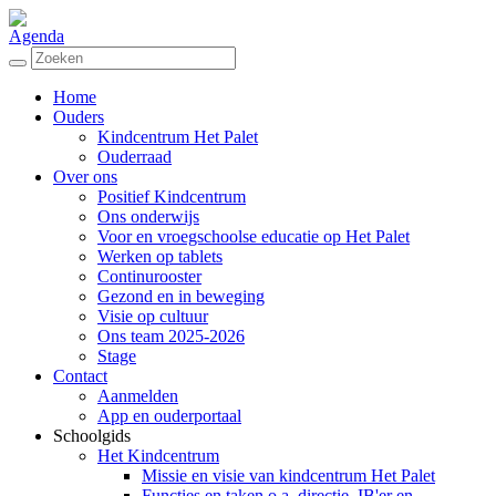
Agenda
Home
Ouders
Kindcentrum Het Palet
Ouderraad
Over ons
Positief Kindcentrum
Ons onderwijs
Voor en vroegschoolse educatie op Het Palet
Werken op tablets
Continurooster
Gezond en in beweging
Visie op cultuur
Ons team 2025-2026
Stage
Contact
Aanmelden
App en ouderportaal
Schoolgids
Het Kindcentrum
Missie en visie van kindcentrum Het Palet
Functies en taken o.a. directie, IB'er en