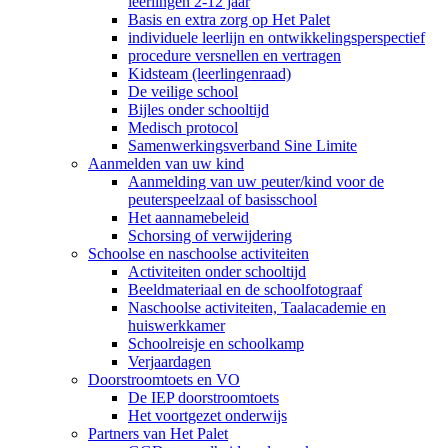
leerlingen 2-12 jaar
Basis en extra zorg op Het Palet
individuele leerlijn en ontwikkelingsperspectief
procedure versnellen en vertragen
Kidsteam (leerlingenraad)
De veilige school
Bijles onder schooltijd
Medisch protocol
Samenwerkingsverband Sine Limite
Aanmelden van uw kind
Aanmelding van uw peuter/kind voor de
peuterspeelzaal of basisschool
Het aannamebeleid
Schorsing of verwijdering
Schoolse en naschoolse activiteiten
Activiteiten onder schooltijd
Beeldmateriaal en de schoolfotograaf
Naschoolse activiteiten, Taalacademie en
huiswerkkamer
Schoolreisje en schoolkamp
Verjaardagen
Doorstroomtoets en VO
De IEP doorstroomtoets
Het voortgezet onderwijs
Partners van Het Palet