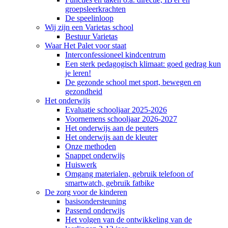
groepsleerkrachten
De speelinloop
Wij zijn een Varietas school
Bestuur Varietas
Waar Het Palet voor staat
Interconfessioneel kindcentrum
Een sterk pedagogisch klimaat: goed gedrag kun
je leren!
De gezonde school met sport, bewegen en
gezondheid
Het onderwijs
Evaluatie schooljaar 2025-2026
Voornemens schooljaar 2026-2027
Het onderwijs aan de peuters
Het onderwijs aan de kleuter
Onze methoden
Snappet onderwijs
Huiswerk
Omgang materialen, gebruik telefoon of
smartwatch, gebruik fatbike
De zorg voor de kinderen
basisondersteuning
Passend onderwijs
Het volgen van de ontwikkeling van de