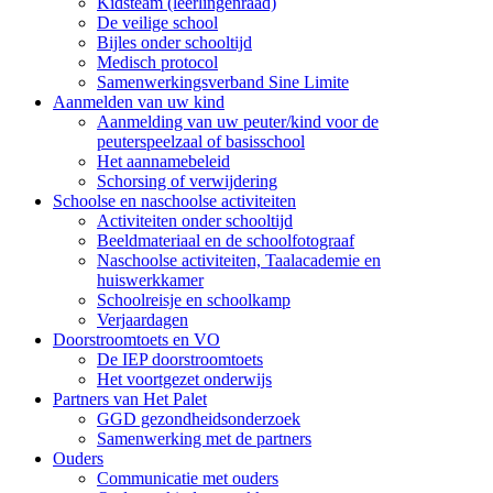
Kidsteam (leerlingenraad)
De veilige school
Bijles onder schooltijd
Medisch protocol
Samenwerkingsverband Sine Limite
Aanmelden van uw kind
Aanmelding van uw peuter/kind voor de
peuterspeelzaal of basisschool
Het aannamebeleid
Schorsing of verwijdering
Schoolse en naschoolse activiteiten
Activiteiten onder schooltijd
Beeldmateriaal en de schoolfotograaf
Naschoolse activiteiten, Taalacademie en
huiswerkkamer
Schoolreisje en schoolkamp
Verjaardagen
Doorstroomtoets en VO
De IEP doorstroomtoets
Het voortgezet onderwijs
Partners van Het Palet
GGD gezondheidsonderzoek
Samenwerking met de partners
Ouders
Communicatie met ouders