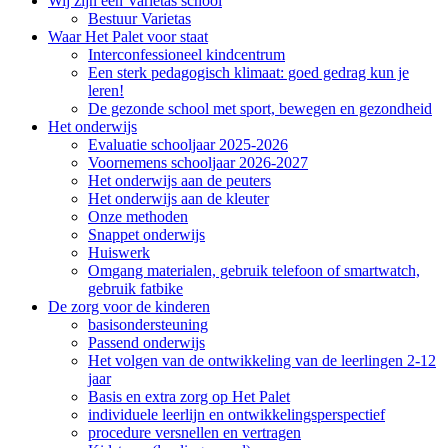
Wij zijn een Varietas school
Bestuur Varietas
Waar Het Palet voor staat
Interconfessioneel kindcentrum
Een sterk pedagogisch klimaat: goed gedrag kun je
leren!
De gezonde school met sport, bewegen en gezondheid
Het onderwijs
Evaluatie schooljaar 2025-2026
Voornemens schooljaar 2026-2027
Het onderwijs aan de peuters
Het onderwijs aan de kleuter
Onze methoden
Snappet onderwijs
Huiswerk
Omgang materialen, gebruik telefoon of smartwatch,
gebruik fatbike
De zorg voor de kinderen
basisondersteuning
Passend onderwijs
Het volgen van de ontwikkeling van de leerlingen 2-12
jaar
Basis en extra zorg op Het Palet
individuele leerlijn en ontwikkelingsperspectief
procedure versnellen en vertragen