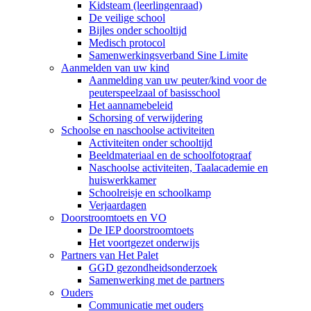
Kidsteam (leerlingenraad)
De veilige school
Bijles onder schooltijd
Medisch protocol
Samenwerkingsverband Sine Limite
Aanmelden van uw kind
Aanmelding van uw peuter/kind voor de
peuterspeelzaal of basisschool
Het aannamebeleid
Schorsing of verwijdering
Schoolse en naschoolse activiteiten
Activiteiten onder schooltijd
Beeldmateriaal en de schoolfotograaf
Naschoolse activiteiten, Taalacademie en
huiswerkkamer
Schoolreisje en schoolkamp
Verjaardagen
Doorstroomtoets en VO
De IEP doorstroomtoets
Het voortgezet onderwijs
Partners van Het Palet
GGD gezondheidsonderzoek
Samenwerking met de partners
Ouders
Communicatie met ouders