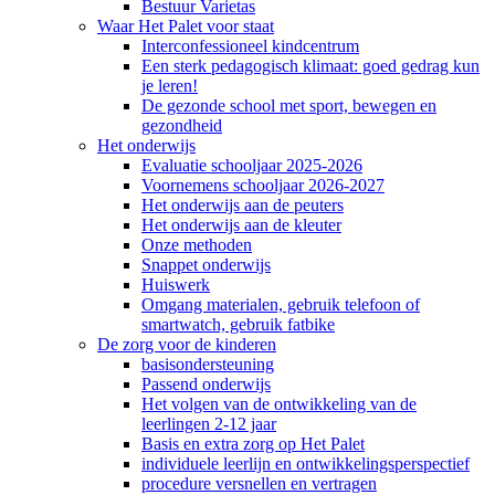
Bestuur Varietas
Waar Het Palet voor staat
Interconfessioneel kindcentrum
Een sterk pedagogisch klimaat: goed gedrag kun
je leren!
De gezonde school met sport, bewegen en
gezondheid
Het onderwijs
Evaluatie schooljaar 2025-2026
Voornemens schooljaar 2026-2027
Het onderwijs aan de peuters
Het onderwijs aan de kleuter
Onze methoden
Snappet onderwijs
Huiswerk
Omgang materialen, gebruik telefoon of
smartwatch, gebruik fatbike
De zorg voor de kinderen
basisondersteuning
Passend onderwijs
Het volgen van de ontwikkeling van de
leerlingen 2-12 jaar
Basis en extra zorg op Het Palet
individuele leerlijn en ontwikkelingsperspectief
procedure versnellen en vertragen