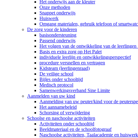
Het onderwijs aan de kleuter
Onze methoden
Snappet onderwijs
Huiswerk
Omgang materialen, gebruik telefoon of smartwatch
De zorg voor de kinderen
basisondersteuning
Passend onderwijs
Het volgen van de ontwikkeling van de leerlingen 
Basis en extra zorg op Het Palet
individuele leerlijn en ontwikkelingsperspectief
procedure versnellen en vertragen
Kidsteam (leerlingenraad)
De veilige school
Bijles onder schooltijd
Medisch protocol
Samenwerkingsverband Sine Limite
Aanmelden van uw kind
Aanmelding van uw peuter/kind voor de peuterspee
Het aannamebeleid
Schorsing of verwijdering
Schoolse en naschoolse activiteiten
Activiteiten onder schooltijd
Beeldmateriaal en de schoolfotograaf
Naschoolse activiteiten, Taalacademie en huiswer