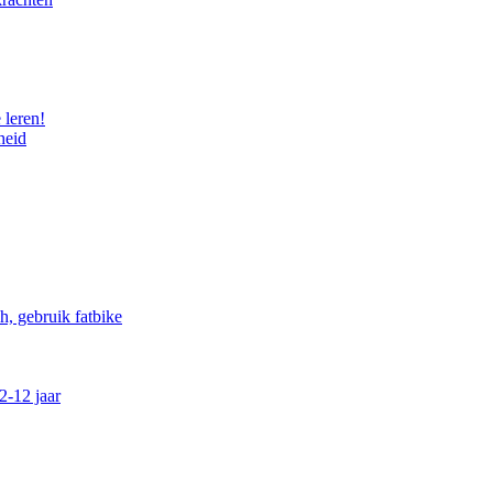
 leren!
heid
, gebruik fatbike
2-12 jaar