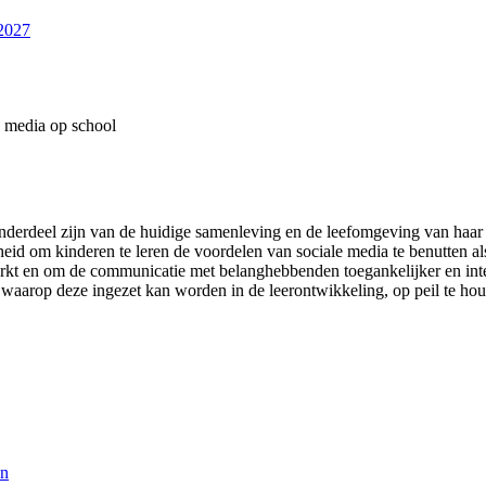
-2027
e media op school
onderdeel zijn van de huidige samenleving en de leefomgeving van haar
id om kinderen te leren de voordelen van sociale media te benutten a
markt en om de communicatie met belanghebbenden toegankelijker en int
waarop deze ingezet kan worden in de leerontwikkeling, op peil te houd
en