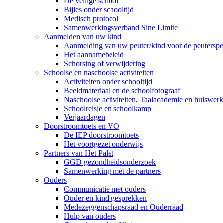
De veilige school
Bijles onder schooltijd
Medisch protocol
Samenwerkingsverband Sine Limite
Aanmelden van uw kind
Aanmelding van uw peuter/kind voor de peuterspee
Het aannamebeleid
Schorsing of verwijdering
Schoolse en naschoolse activiteiten
Activiteiten onder schooltijd
Beeldmateriaal en de schoolfotograaf
Naschoolse activiteiten, Taalacademie en huiswer
Schoolreisje en schoolkamp
Verjaardagen
Doorstroomtoets en VO
De IEP doorstroomtoets
Het voortgezet onderwijs
Partners van Het Palet
GGD gezondheidsonderzoek
Samenwerking met de partners
Ouders
Communicatie met ouders
Ouder en kind gesprekken
Medezeggenschapsraad en Ouderraad
Hulp van ouders