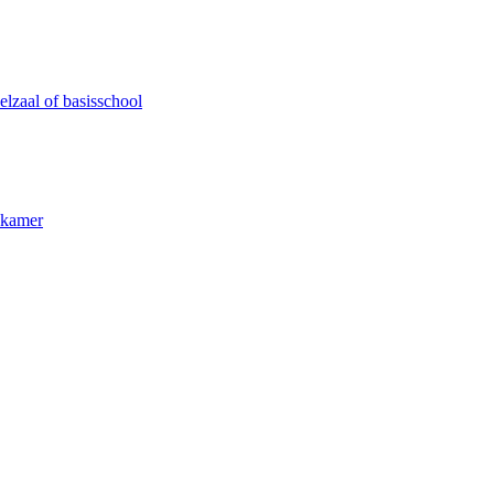
lzaal of basisschool
kkamer