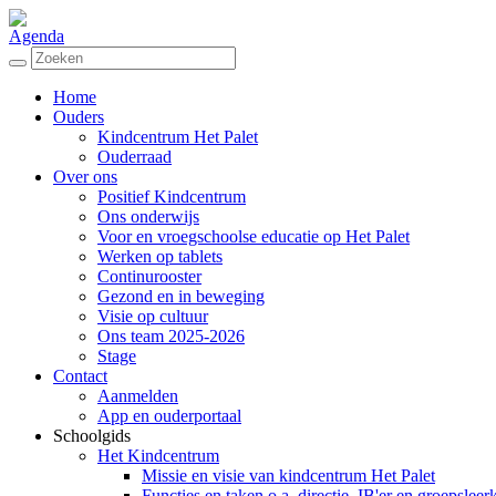
Agenda
Home
Ouders
Kindcentrum Het Palet
Ouderraad
Over ons
Positief Kindcentrum
Ons onderwijs
Voor en vroegschoolse educatie op Het Palet
Werken op tablets
Continurooster
Gezond en in beweging
Visie op cultuur
Ons team 2025-2026
Stage
Contact
Aanmelden
App en ouderportaal
Schoolgids
Het Kindcentrum
Missie en visie van kindcentrum Het Palet
Functies en taken o.a. directie, IB'er en groepsleer