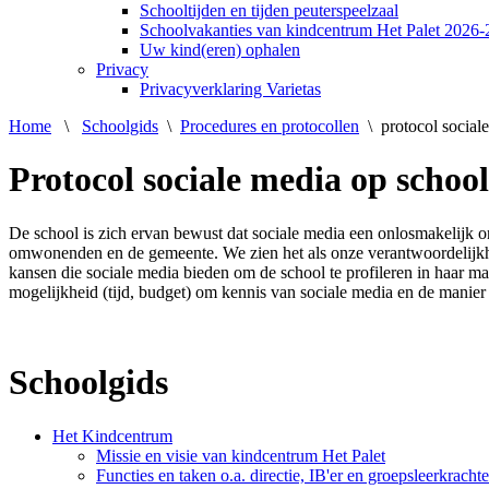
Schooltijden en tijden peuterspeelzaal
Schoolvakanties van kindcentrum Het Palet 2026
Uw kind(eren) ophalen
Privacy
Privacyverklaring Varietas
Home
\
Schoolgids
\
Procedures en protocollen
\
protocol social
Protocol sociale media op school
De school is zich ervan bewust dat sociale media een onlosmakelijk 
omwonenden en de gemeente. We zien het als onze verantwoordelijkhe
kansen die sociale media bieden om de school te profileren in haar 
mogelijkheid (tijd, budget) om kennis van sociale media en de manier 
Schoolgids
Het Kindcentrum
Missie en visie van kindcentrum Het Palet
Functies en taken o.a. directie, IB'er en groepsleerkracht