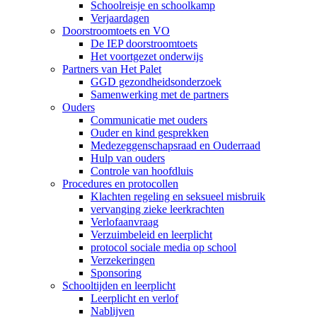
Schoolreisje en schoolkamp
Verjaardagen
Doorstroomtoets en VO
De IEP doorstroomtoets
Het voortgezet onderwijs
Partners van Het Palet
GGD gezondheidsonderzoek
Samenwerking met de partners
Ouders
Communicatie met ouders
Ouder en kind gesprekken
Medezeggenschapsraad en Ouderraad
Hulp van ouders
Controle van hoofdluis
Procedures en protocollen
Klachten regeling en seksueel misbruik
vervanging zieke leerkrachten
Verlofaanvraag
Verzuimbeleid en leerplicht
protocol sociale media op school
Verzekeringen
Sponsoring
Schooltijden en leerplicht
Leerplicht en verlof
Nablijven