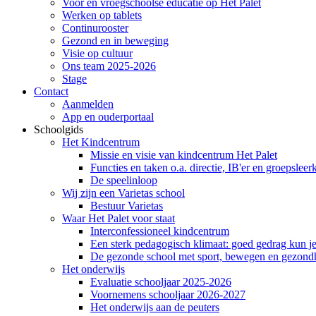
Voor en vroegschoolse educatie op Het Palet
Werken op tablets
Continurooster
Gezond en in beweging
Visie op cultuur
Ons team 2025-2026
Stage
Contact
Aanmelden
App en ouderportaal
Schoolgids
Het Kindcentrum
Missie en visie van kindcentrum Het Palet
Functies en taken o.a. directie, IB'er en groepsleer
De speelinloop
Wij zijn een Varietas school
Bestuur Varietas
Waar Het Palet voor staat
Interconfessioneel kindcentrum
Een sterk pedagogisch klimaat: goed gedrag kun je
De gezonde school met sport, bewegen en gezond
Het onderwijs
Evaluatie schooljaar 2025-2026
Voornemens schooljaar 2026-2027
Het onderwijs aan de peuters