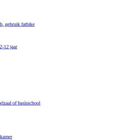
, gebruik fatbike
2-12 jaar
lzaal of basisschool
kkamer