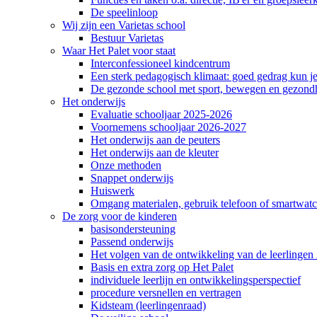
De speelinloop
Wij zijn een Varietas school
Bestuur Varietas
Waar Het Palet voor staat
Interconfessioneel kindcentrum
Een sterk pedagogisch klimaat: goed gedrag kun je
De gezonde school met sport, bewegen en gezond
Het onderwijs
Evaluatie schooljaar 2025-2026
Voornemens schooljaar 2026-2027
Het onderwijs aan de peuters
Het onderwijs aan de kleuter
Onze methoden
Snappet onderwijs
Huiswerk
Omgang materialen, gebruik telefoon of smartwatch
De zorg voor de kinderen
basisondersteuning
Passend onderwijs
Het volgen van de ontwikkeling van de leerlingen 
Basis en extra zorg op Het Palet
individuele leerlijn en ontwikkelingsperspectief
procedure versnellen en vertragen
Kidsteam (leerlingenraad)