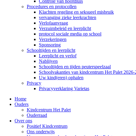
Controle van hoofdluis
Procedures en protocollen
Klachten regeling en seksueel misbruik
vervanging zieke leerkrachten
Verlofaanvraag
Verzuimbeleid en leerplicht
protocol sociale media op school
Verzekeringen
Sponsoring
Schooltijden en leerplicht
Leerplicht en verlof
Nablijven
Schooltijden en tijden peuterspeelzaal
Schoolvakanties van kindcentrum Het Palet 2026
Uw kind(eren) ophalen
Privacy
Privacyverklaring Varietas
Home
Ouders
Kindcentrum Het Palet
Ouderraad
Over ons
Positief Kindcentrum
Ons onderwijs