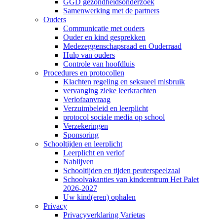
GGD gezondheidsonderzoek
Samenwerking met de partners
Ouders
Communicatie met ouders
Ouder en kind gesprekken
Medezeggenschapsraad en Ouderraad
Hulp van ouders
Controle van hoofdluis
Procedures en protocollen
Klachten regeling en seksueel misbruik
vervanging zieke leerkrachten
Verlofaanvraag
Verzuimbeleid en leerplicht
protocol sociale media op school
Verzekeringen
Sponsoring
Schooltijden en leerplicht
Leerplicht en verlof
Nablijven
Schooltijden en tijden peuterspeelzaal
Schoolvakanties van kindcentrum Het Palet
2026-2027
Uw kind(eren) ophalen
Privacy
Privacyverklaring Varietas