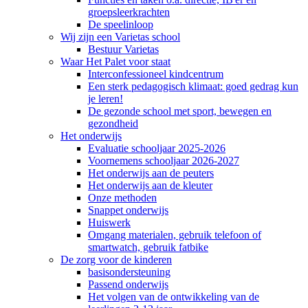
groepsleerkrachten
De speelinloop
Wij zijn een Varietas school
Bestuur Varietas
Waar Het Palet voor staat
Interconfessioneel kindcentrum
Een sterk pedagogisch klimaat: goed gedrag kun
je leren!
De gezonde school met sport, bewegen en
gezondheid
Het onderwijs
Evaluatie schooljaar 2025-2026
Voornemens schooljaar 2026-2027
Het onderwijs aan de peuters
Het onderwijs aan de kleuter
Onze methoden
Snappet onderwijs
Huiswerk
Omgang materialen, gebruik telefoon of
smartwatch, gebruik fatbike
De zorg voor de kinderen
basisondersteuning
Passend onderwijs
Het volgen van de ontwikkeling van de