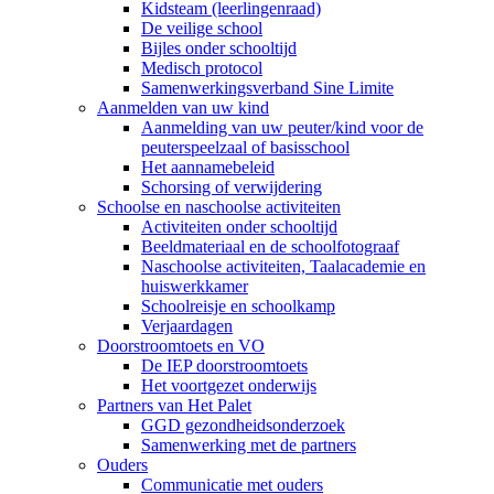
Kidsteam (leerlingenraad)
De veilige school
Bijles onder schooltijd
Medisch protocol
Samenwerkingsverband Sine Limite
Aanmelden van uw kind
Aanmelding van uw peuter/kind voor de
peuterspeelzaal of basisschool
Het aannamebeleid
Schorsing of verwijdering
Schoolse en naschoolse activiteiten
Activiteiten onder schooltijd
Beeldmateriaal en de schoolfotograaf
Naschoolse activiteiten, Taalacademie en
huiswerkkamer
Schoolreisje en schoolkamp
Verjaardagen
Doorstroomtoets en VO
De IEP doorstroomtoets
Het voortgezet onderwijs
Partners van Het Palet
GGD gezondheidsonderzoek
Samenwerking met de partners
Ouders
Communicatie met ouders