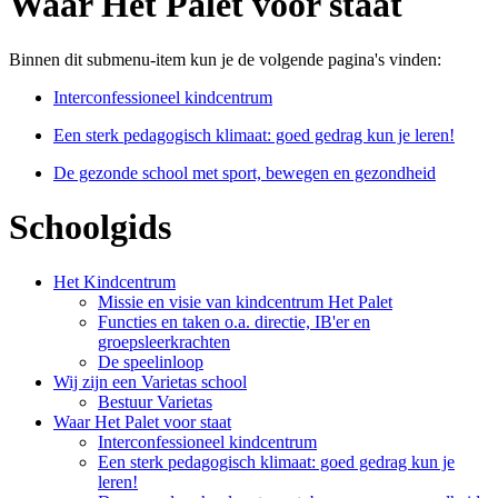
Waar Het Palet voor staat
Binnen dit submenu-item kun je de volgende pagina's vinden:
Interconfessioneel kindcentrum
Een sterk pedagogisch klimaat: goed gedrag kun je leren!
De gezonde school met sport, bewegen en gezondheid
Schoolgids
Het Kindcentrum
Missie en visie van kindcentrum Het Palet
Functies en taken o.a. directie, IB'er en
groepsleerkrachten
De speelinloop
Wij zijn een Varietas school
Bestuur Varietas
Waar Het Palet voor staat
Interconfessioneel kindcentrum
Een sterk pedagogisch klimaat: goed gedrag kun je
leren!