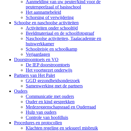
Aanmelding van uw peuter/kind voor de
peuterspeelzaal of basisschool
Het aannamebeleid
Schorsing of verwijdering
Schoolse en naschoolse activiteiten
Activiteiten onder schooltijd
Beeldmateriaal en de schoolfotograaf
Naschoolse activiteiten, Taalacademie en
huiswerkkamer
Schoolreisje en schoolkamp
Verjaardagen
Doorstroomtoets en VO
De IEP doorstroomtoets
Het voortgezet onderwijs
Partners van Het Palet
GGD gezondheidsonderzoek
Samenwerking met de partners
Ouders
Communicatie met ouders
Ouder en kind gesprekken
Medezeggenschapsraad en Ouderraad
Hulp van ouders
Controle van hoofdluis
Procedures en protocollen
Klachten regeling en seksueel misbruik