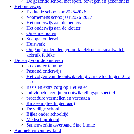
De gezonde school met sport, bewegen en gezondheid
Het onderwijs
Evaluatie schooljaar 2025-2026
Voornemens schooljaar 2026-2027
Het onderwijs aan de peuters
Het onderwijs aan de kleuter
Onze methoden
Snappet onderwijs
Huiswerk
Omgang materialen, gebruik telefoon of smartwatch,
gebruik fatbike
De zorg voor de kinderen
basisondersteuning
Passend onderwijs
Het volgen van de ontwikkeling van de leerlingen 2-12
jaar
Basis en extra zorg op Het Palet
individuele leerlijn en ontwikkelingsperspectief
procedure versnellen en vertragen
Kidsteam (leerlingenraad)
De veilige school
Bijles onder schooltijd
Medisch protocol
Samenwerkingsverband Sine Limite
Aanmelden van uw kind