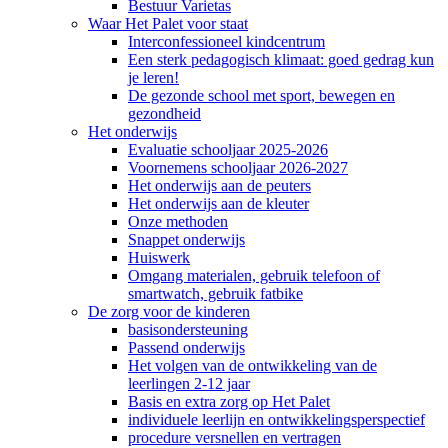
Bestuur Varietas
Waar Het Palet voor staat
Interconfessioneel kindcentrum
Een sterk pedagogisch klimaat: goed gedrag kun
je leren!
De gezonde school met sport, bewegen en
gezondheid
Het onderwijs
Evaluatie schooljaar 2025-2026
Voornemens schooljaar 2026-2027
Het onderwijs aan de peuters
Het onderwijs aan de kleuter
Onze methoden
Snappet onderwijs
Huiswerk
Omgang materialen, gebruik telefoon of
smartwatch, gebruik fatbike
De zorg voor de kinderen
basisondersteuning
Passend onderwijs
Het volgen van de ontwikkeling van de
leerlingen 2-12 jaar
Basis en extra zorg op Het Palet
individuele leerlijn en ontwikkelingsperspectief
procedure versnellen en vertragen