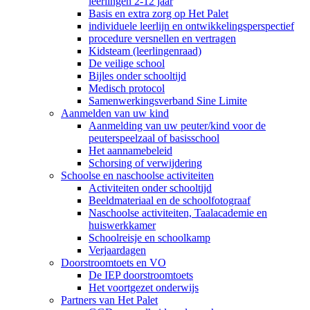
leerlingen 2-12 jaar
Basis en extra zorg op Het Palet
individuele leerlijn en ontwikkelingsperspectief
procedure versnellen en vertragen
Kidsteam (leerlingenraad)
De veilige school
Bijles onder schooltijd
Medisch protocol
Samenwerkingsverband Sine Limite
Aanmelden van uw kind
Aanmelding van uw peuter/kind voor de
peuterspeelzaal of basisschool
Het aannamebeleid
Schorsing of verwijdering
Schoolse en naschoolse activiteiten
Activiteiten onder schooltijd
Beeldmateriaal en de schoolfotograaf
Naschoolse activiteiten, Taalacademie en
huiswerkkamer
Schoolreisje en schoolkamp
Verjaardagen
Doorstroomtoets en VO
De IEP doorstroomtoets
Het voortgezet onderwijs
Partners van Het Palet