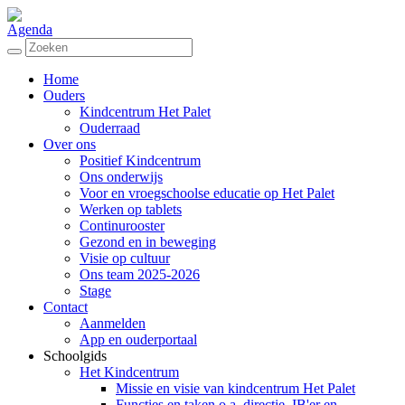
Agenda
Home
Ouders
Kindcentrum Het Palet
Ouderraad
Over ons
Positief Kindcentrum
Ons onderwijs
Voor en vroegschoolse educatie op Het Palet
Werken op tablets
Continurooster
Gezond en in beweging
Visie op cultuur
Ons team 2025-2026
Stage
Contact
Aanmelden
App en ouderportaal
Schoolgids
Het Kindcentrum
Missie en visie van kindcentrum Het Palet
Functies en taken o.a. directie, IB'er en