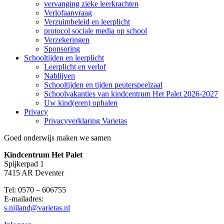
vervanging zieke leerkrachten
Verlofaanvraag
Verzuimbeleid en leerplicht
protocol sociale media op school
Verzekeringen
Sponsoring
Schooltijden en leerplicht
Leerplicht en verlof
Nablijven
Schooltijden en tijden peuterspeelzaal
Schoolvakanties van kindcentrum Het Palet 2026-2027
Uw kind(eren) ophalen
Privacy
Privacyverklaring Varietas
Goed onderwijs maken we samen
Kindcentrum Het Palet
Spijkerpad 1
7415 AR Deventer
Tel: 0570 – 606755
E-mailadres:
s.nijland@varietas.nl