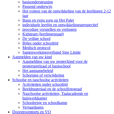
basisondersteuning
Passend onderwijs
Het volgen van de ontwikkeling van de leerlingen 2-12
jaar
Basis en extra zorg op Het Palet
individuele leerlijn en ontwikkelingsperspectief
procedure versnellen en vertragen
Kidsteam (leerlingenraad)
De veilige school
Bijles onder schooltijd
Medisch protocol
Samenwerkingsverband Sine Limite
Aanmelden van uw kind
Aanmelding van uw peuter/kind voor de
peuterspeelzaal of basisschool
Het aannamebeleid
Schorsing of verwijdering
Schoolse en naschoolse activiteiten
Activiteiten onder schooltijd
Beeldmateriaal en de schoolfotograaf
Naschoolse activiteiten, Taalacademie en
huiswerkkamer
Schoolreisje en schoolkamp
Verjaardagen
Doorstroomtoets en VO