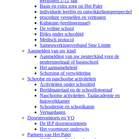
leerlingen 2-12 jaar
Basis en extra zorg op Het Palet
individuele leerlijn en ontwikkelingsperspectief
procedure versnellen en vertragen
Kidsteam (leerlingenraad)
De veilige school
Bijles onder schooltijd
Medisch protocol
Samenwerkingsverband Sine Limite
Aanmelden van uw kind
Aanmelding van uw peuter/kind voor de
peuterspeelzaal of basisschool
Het aannamebeleid
Schorsing of verwijdering
Schoolse en naschoolse activiteiten
Activiteiten onder schooltijd
Beeldmateriaal en de schoolfotograaf
Naschoolse activiteiten, Taalacademie en
huiswerkkamer
Schoolreisje en schoolkamp
Verjaardagen
Doorstroomtoets en VO
De IEP doorstroomtoets
Het voortgezet onderwijs
Partners van Het Palet