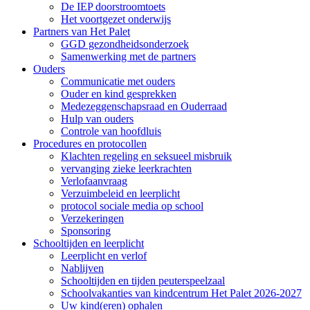
De IEP doorstroomtoets
Het voortgezet onderwijs
Partners van Het Palet
GGD gezondheidsonderzoek
Samenwerking met de partners
Ouders
Communicatie met ouders
Ouder en kind gesprekken
Medezeggenschapsraad en Ouderraad
Hulp van ouders
Controle van hoofdluis
Procedures en protocollen
Klachten regeling en seksueel misbruik
vervanging zieke leerkrachten
Verlofaanvraag
Verzuimbeleid en leerplicht
protocol sociale media op school
Verzekeringen
Sponsoring
Schooltijden en leerplicht
Leerplicht en verlof
Nablijven
Schooltijden en tijden peuterspeelzaal
Schoolvakanties van kindcentrum Het Palet 2026-2027
Uw kind(eren) ophalen