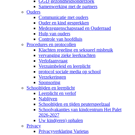
GGD gezondheidsonderzoek
Samenwerking met de partners
Ouders
Communicatie met ouders
Ouder en kind gesprekken
Medezeggenschapsraad en Ouderraad
Hulp van ouders
Controle van hoofdluis
Procedures en protocollen
Klachten regeling en seksueel misbruik
vervanging zieke leerkrachten
Verlofaanvraag
Verzuimbeleid en leerplicht
protocol sociale media op school
Verzekeringen
Sponsoring
Schooltijden en leerplicht
Leerplicht en verlof
Nablijven
Schooltijden en tijden peuterspeelzaal
Schoolvakanties van kindcentrum Het Palet
2026-2027
Uw kind(eren) ophalen
Privacy
Privacyverklaring Varietas