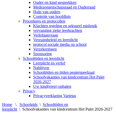
Ouder en kind gesprekken
Medezeggenschapsraad en Ouderraad
Hulp van ouders
Controle van hoofdluis
Procedures en protocollen
Klachten regeling en seksueel misbruik
vervanging zieke leerkrachten
Verlofaanvraag
Verzuimbeleid en leerplicht
protocol sociale media op school
Verzekeringen
Sponsoring
Schooltijden en leerplicht
Leerplicht en verlof
Nablijven
Schooltijden en tijden peuterspeelzaal
Schoolvakanties van kindcentrum Het Palet
2026-2027
Uw kind(eren) ophalen
Privacy
Privacyverklaring Varietas
Home
\
Schoolgids
\
Schooltijden en
leerplicht
\
Schoolvakanties van kindcentrum Het Palet 2026-2027