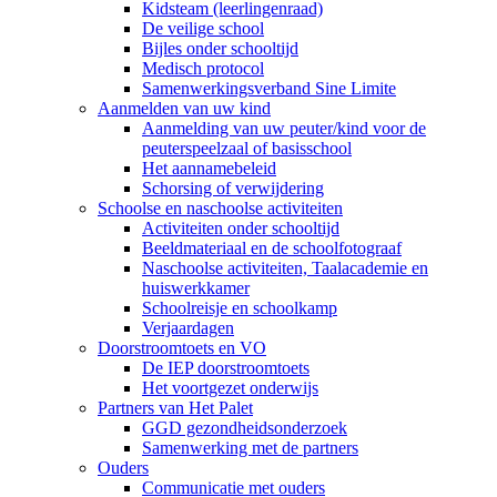
Kidsteam (leerlingenraad)
De veilige school
Bijles onder schooltijd
Medisch protocol
Samenwerkingsverband Sine Limite
Aanmelden van uw kind
Aanmelding van uw peuter/kind voor de
peuterspeelzaal of basisschool
Het aannamebeleid
Schorsing of verwijdering
Schoolse en naschoolse activiteiten
Activiteiten onder schooltijd
Beeldmateriaal en de schoolfotograaf
Naschoolse activiteiten, Taalacademie en
huiswerkkamer
Schoolreisje en schoolkamp
Verjaardagen
Doorstroomtoets en VO
De IEP doorstroomtoets
Het voortgezet onderwijs
Partners van Het Palet
GGD gezondheidsonderzoek
Samenwerking met de partners
Ouders
Communicatie met ouders