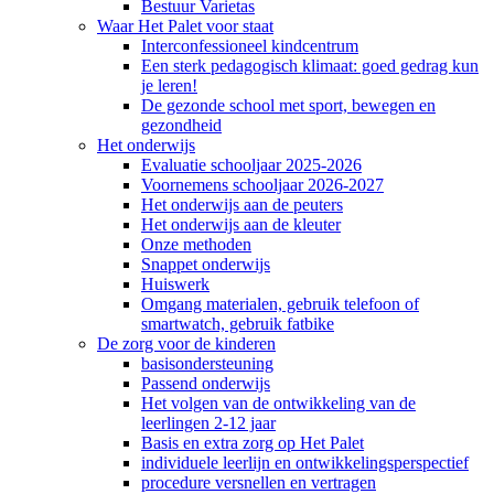
Bestuur Varietas
Waar Het Palet voor staat
Interconfessioneel kindcentrum
Een sterk pedagogisch klimaat: goed gedrag kun
je leren!
De gezonde school met sport, bewegen en
gezondheid
Het onderwijs
Evaluatie schooljaar 2025-2026
Voornemens schooljaar 2026-2027
Het onderwijs aan de peuters
Het onderwijs aan de kleuter
Onze methoden
Snappet onderwijs
Huiswerk
Omgang materialen, gebruik telefoon of
smartwatch, gebruik fatbike
De zorg voor de kinderen
basisondersteuning
Passend onderwijs
Het volgen van de ontwikkeling van de
leerlingen 2-12 jaar
Basis en extra zorg op Het Palet
individuele leerlijn en ontwikkelingsperspectief
procedure versnellen en vertragen