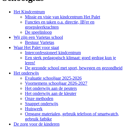
Het Kindcentrum
Missie en visie van kindcentrum Het Palet
Functies en taken o.a. directie, IB'er en
groepsleerkrachten
De speelinloop
Wij zijn een Varietas school
Bestuur Varietas
Waar Het Palet voor staat
Interconfessioneel kindcentrum
Een sterk pedagogisch klimaat: goed gedrag kun je
leren!
De gezonde school met sport, bewegen en gezondheid
Het onderwijs
Evaluatie schooljaar 2025-2026
Voornemens schooljaar 2026-2027
Het onderwijs aan de peuters
Het onderwijs aan de kleuter
Onze methoden
Snappet onderwijs
Huiswerk
Omgang materialen, gebruik telefoon of smartwatch,
gebruik fatbike
De zorg voor de kinderen