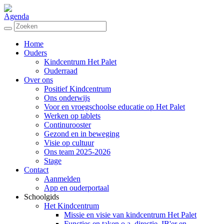
Agenda
Home
Ouders
Kindcentrum Het Palet
Ouderraad
Over ons
Positief Kindcentrum
Ons onderwijs
Voor en vroegschoolse educatie op Het Palet
Werken op tablets
Continurooster
Gezond en in beweging
Visie op cultuur
Ons team 2025-2026
Stage
Contact
Aanmelden
App en ouderportaal
Schoolgids
Het Kindcentrum
Missie en visie van kindcentrum Het Palet
Functies en taken o.a. directie, IB'er en