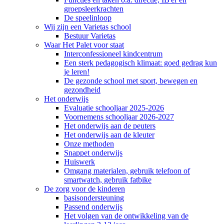
groepsleerkrachten
De speelinloop
Wij zijn een Varietas school
Bestuur Varietas
Waar Het Palet voor staat
Interconfessioneel kindcentrum
Een sterk pedagogisch klimaat: goed gedrag kun
je leren!
De gezonde school met sport, bewegen en
gezondheid
Het onderwijs
Evaluatie schooljaar 2025-2026
Voornemens schooljaar 2026-2027
Het onderwijs aan de peuters
Het onderwijs aan de kleuter
Onze methoden
Snappet onderwijs
Huiswerk
Omgang materialen, gebruik telefoon of
smartwatch, gebruik fatbike
De zorg voor de kinderen
basisondersteuning
Passend onderwijs
Het volgen van de ontwikkeling van de