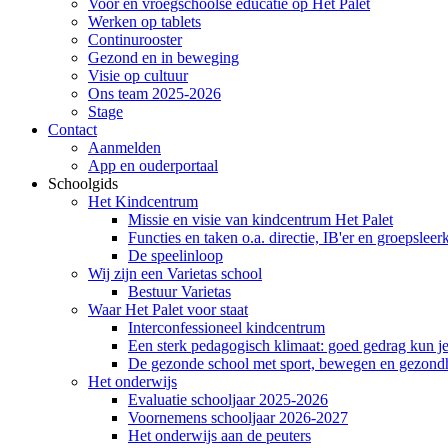
Voor en vroegschoolse educatie op Het Palet
Werken op tablets
Continurooster
Gezond en in beweging
Visie op cultuur
Ons team 2025-2026
Stage
Contact
Aanmelden
App en ouderportaal
Schoolgids
Het Kindcentrum
Missie en visie van kindcentrum Het Palet
Functies en taken o.a. directie, IB'er en groepsleer
De speelinloop
Wij zijn een Varietas school
Bestuur Varietas
Waar Het Palet voor staat
Interconfessioneel kindcentrum
Een sterk pedagogisch klimaat: goed gedrag kun je
De gezonde school met sport, bewegen en gezond
Het onderwijs
Evaluatie schooljaar 2025-2026
Voornemens schooljaar 2026-2027
Het onderwijs aan de peuters