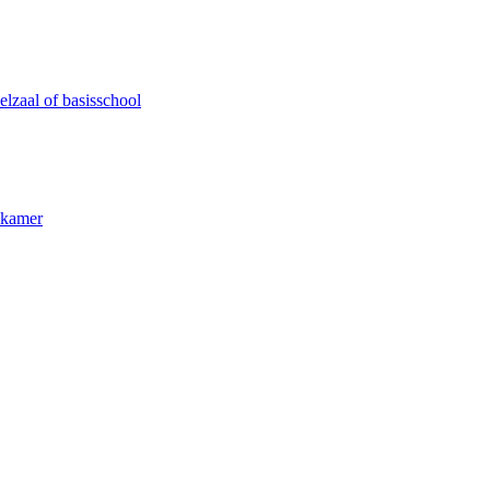
lzaal of basisschool
kkamer