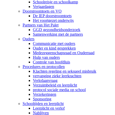
Schoolreisje en schoolkamp
Verjaardagen
Doorstroomtoets en VO
De IEP doorstroomtoets
Het voortgezet onderwijs
Partners van Het Palet
GGD gezondheidsonderzoek
Samenwerking met de partners
Ouders
Communicatie met ouders
Ouder en kind gesprekken
Medezeggenschapsraad en Ouderraad
Hulp van ouders
Controle van hoofdluis
Procedures en protocollen
Klachten regeling en seksueel misbruik
vervanging zieke leerkrachten
Verlofaanvraag
Verzuimbeleid en leerplicht
protocol sociale media op school
Verzekeringen
Sponsoring
Schooltijden en leerplicht
Leerplicht en verlof
Nablijven