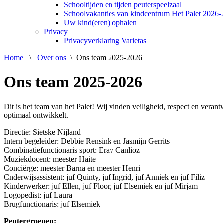
Schooltijden en tijden peuterspeelzaal
Schoolvakanties van kindcentrum Het Palet 2026
Uw kind(eren) ophalen
Privacy
Privacyverklaring Varietas
Home
\
Over ons
\
Ons team 2025-2026
Ons team 2025-2026
Dit is het team van het Palet! Wij vinden veiligheid, respect en veran
optimaal ontwikkelt.
Directie: Sietske Nijland
Intern begeleider: Debbie Rensink en Jasmijn Gerrits
Combinatiefunctionaris sport: Eray Canlioz
Muziekdocent: meester Haite
Conciërge: meester Barna en meester Henri
Cnderwijsassistent: juf Quinty, juf Ingrid, juf Anniek en juf Filiz
Kinderwerker: juf Ellen, juf Floor, juf Elsemiek en juf Mirjam
Logopedist: juf Laura
Brugfunctionaris: juf Elsemiek
Peutergroepen: