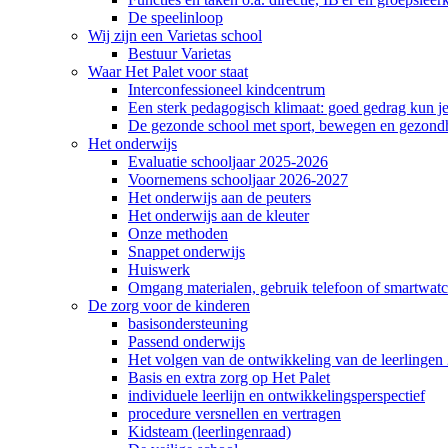
De speelinloop
Wij zijn een Varietas school
Bestuur Varietas
Waar Het Palet voor staat
Interconfessioneel kindcentrum
Een sterk pedagogisch klimaat: goed gedrag kun je
De gezonde school met sport, bewegen en gezond
Het onderwijs
Evaluatie schooljaar 2025-2026
Voornemens schooljaar 2026-2027
Het onderwijs aan de peuters
Het onderwijs aan de kleuter
Onze methoden
Snappet onderwijs
Huiswerk
Omgang materialen, gebruik telefoon of smartwatch
De zorg voor de kinderen
basisondersteuning
Passend onderwijs
Het volgen van de ontwikkeling van de leerlingen 
Basis en extra zorg op Het Palet
individuele leerlijn en ontwikkelingsperspectief
procedure versnellen en vertragen
Kidsteam (leerlingenraad)