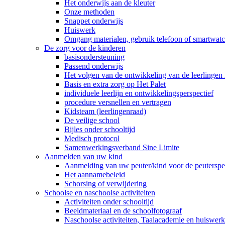
Het onderwijs aan de kleuter
Onze methoden
Snappet onderwijs
Huiswerk
Omgang materialen, gebruik telefoon of smartwatch
De zorg voor de kinderen
basisondersteuning
Passend onderwijs
Het volgen van de ontwikkeling van de leerlingen 
Basis en extra zorg op Het Palet
individuele leerlijn en ontwikkelingsperspectief
procedure versnellen en vertragen
Kidsteam (leerlingenraad)
De veilige school
Bijles onder schooltijd
Medisch protocol
Samenwerkingsverband Sine Limite
Aanmelden van uw kind
Aanmelding van uw peuter/kind voor de peuterspee
Het aannamebeleid
Schorsing of verwijdering
Schoolse en naschoolse activiteiten
Activiteiten onder schooltijd
Beeldmateriaal en de schoolfotograaf
Naschoolse activiteiten, Taalacademie en huiswer