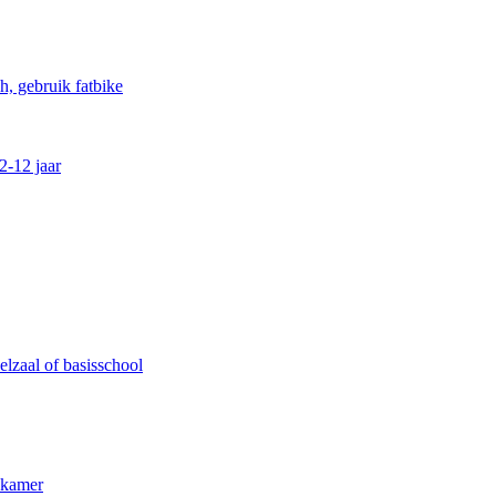
, gebruik fatbike
2-12 jaar
lzaal of basisschool
kkamer