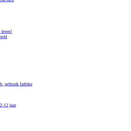
 leren!
heid
, gebruik fatbike
2-12 jaar