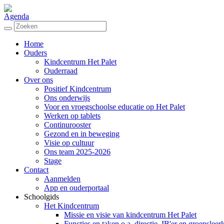
Agenda
Home
Ouders
Kindcentrum Het Palet
Ouderraad
Over ons
Positief Kindcentrum
Ons onderwijs
Voor en vroegschoolse educatie op Het Palet
Werken op tablets
Continurooster
Gezond en in beweging
Visie op cultuur
Ons team 2025-2026
Stage
Contact
Aanmelden
App en ouderportaal
Schoolgids
Het Kindcentrum
Missie en visie van kindcentrum Het Palet
Functies en taken o.a. directie, IB'er en groepsleer