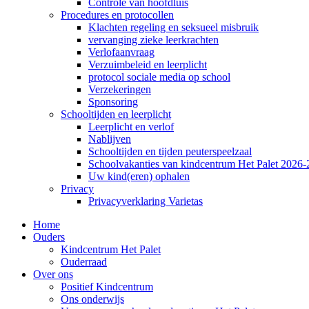
Controle van hoofdluis
Procedures en protocollen
Klachten regeling en seksueel misbruik
vervanging zieke leerkrachten
Verlofaanvraag
Verzuimbeleid en leerplicht
protocol sociale media op school
Verzekeringen
Sponsoring
Schooltijden en leerplicht
Leerplicht en verlof
Nablijven
Schooltijden en tijden peuterspeelzaal
Schoolvakanties van kindcentrum Het Palet 2026
Uw kind(eren) ophalen
Privacy
Privacyverklaring Varietas
Home
Ouders
Kindcentrum Het Palet
Ouderraad
Over ons
Positief Kindcentrum
Ons onderwijs