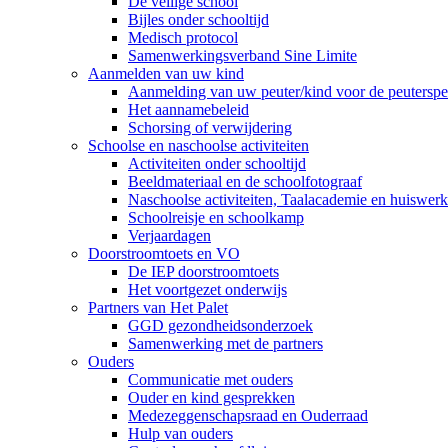
De veilige school
Bijles onder schooltijd
Medisch protocol
Samenwerkingsverband Sine Limite
Aanmelden van uw kind
Aanmelding van uw peuter/kind voor de peuterspee
Het aannamebeleid
Schorsing of verwijdering
Schoolse en naschoolse activiteiten
Activiteiten onder schooltijd
Beeldmateriaal en de schoolfotograaf
Naschoolse activiteiten, Taalacademie en huiswer
Schoolreisje en schoolkamp
Verjaardagen
Doorstroomtoets en VO
De IEP doorstroomtoets
Het voortgezet onderwijs
Partners van Het Palet
GGD gezondheidsonderzoek
Samenwerking met de partners
Ouders
Communicatie met ouders
Ouder en kind gesprekken
Medezeggenschapsraad en Ouderraad
Hulp van ouders